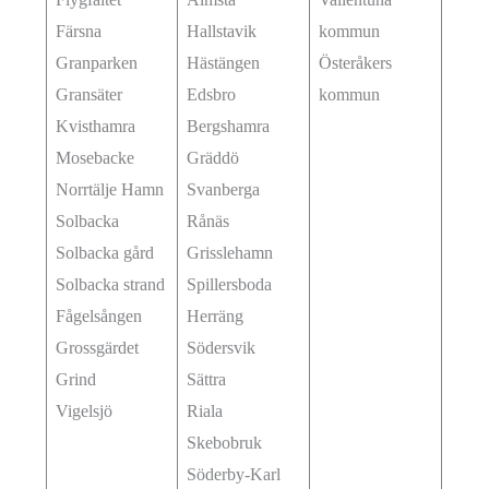
Färsna
Hallstavik
kommun
Granparken
Hästängen
Österåkers
Gransäter
Edsbro
kommun
Kvisthamra
Bergshamra
Mosebacke
Gräddö
Norrtälje Hamn
Svanberga
Solbacka
Rånäs
Solbacka gård
Grisslehamn
Solbacka strand
Spillersboda
Fågelsången
Herräng
Grossgärdet
Södersvik
Grind
Sättra
Vigelsjö
Riala
Skebobruk
Söderby-Karl