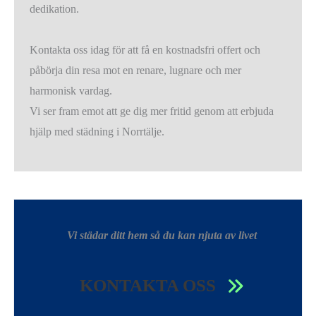
dedikation.
Kontakta oss idag för att få en kostnadsfri offert och
påbörja din resa mot en renare, lugnare och mer
harmonisk vardag.
Vi ser fram emot att ge dig mer fritid genom att erbjuda
hjälp med städning i Norrtälje.
Vi städar ditt hem så du kan njuta av livet
KONTAKTA OSS