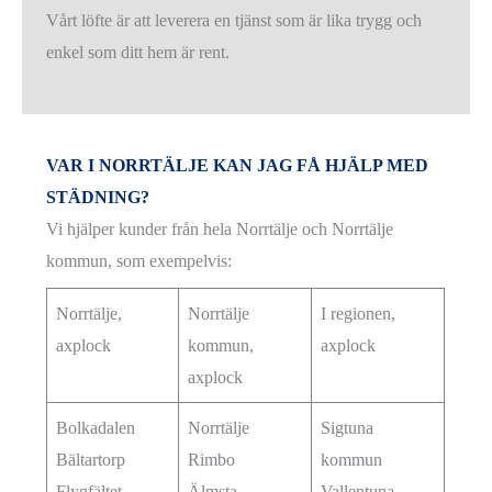
Vårt löfte är att leverera en tjänst som är lika trygg och
enkel som ditt hem är rent.
VAR I NORRTÄLJE KAN JAG FÅ HJÄLP MED
STÄDNING?
Vi hjälper kunder från hela Norrtälje och Norrtälje
kommun, som exempelvis:
Norrtälje,
Norrtälje
I regionen,
axplock
kommun,
axplock
axplock
Bolkadalen
Norrtälje
Sigtuna
Bältartorp
Rimbo
kommun
Flygfältet
Älmsta
Vallentuna