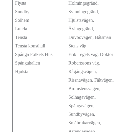
Flysta
Holmingegränd,
Sundby
Svinningegränd,
Solhem
Hjulstavägen,
Lunda
Åvingegränd,
Tensta
Duvbovägen, Båtsman
Tensta konsthall
Stens väg,
Spånga Folkets Hus
Erik Tegels väg, Doktor
Spångahallen
Robertssons väg,
Hjulsta
Rågångsvägen,
Rissnavägen, Fältvägen,
Bromstensvägen,
Solhagavägen,
Spångavägen,
Sundbyvägen,
Småbrukarvägen,
Arrendevägen,