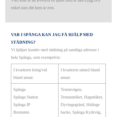
Vårt löfte är att leverera en tjänst som är lika trygg och
enkel som ditt hem är rent.
VAR I SPÅNGA KAN JAG FÅ HJÄLP MED
STÄDNING?
Vi hjälper kunder med städning på samtliga adresser i
hela Spånga, som exempelvis:
I kvarteren kring/vid
I kvarteren utmed bland
bland annat:
annat:
Spånga
Tenstavägen,
Spånga Station
Tenstastråket, Hagstråket,
Spånga IP
Dyvingegränd, Hidinge
Bromsten
backe, Spånga Kyrkväg,