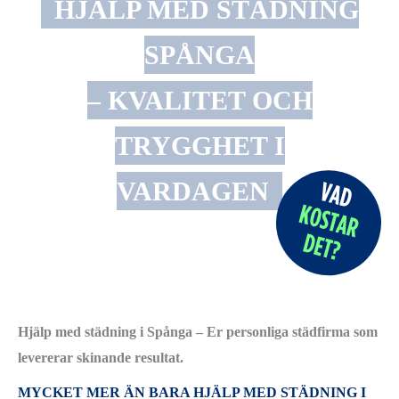
HJÄLP MED STÄDNING
SPÅNGA
– KVALITET OCH
TRYGGHET I
VARDAGEN
Hjälp med städning i Spånga – Er personliga städfirma som
levererar skinande resultat.
MYCKET MER ÄN BARA HJÄLP MED STÄDNING I