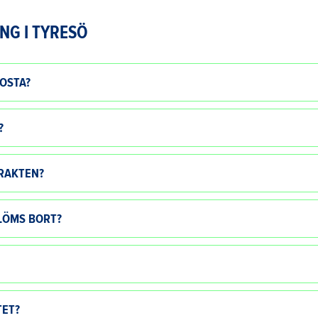
NG I TYRESÖ
OSTA?
?
TRAKTEN?
GLÖMS BORT?
TET?