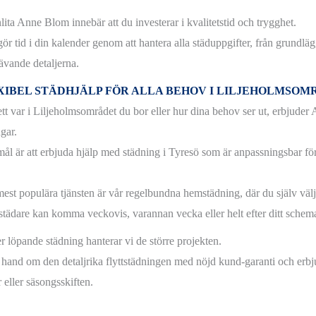
lita Anne Blom innebär att du investerar i kvalitetstid och trygghet.
gör tid i din kalender genom att hantera alla städuppgifter, från grundläg
rävande detaljerna.
XIBEL STÄDHJÄLP FÖR ALLA BEHOV I LILJEHOLMSOM
tt var i Liljeholmsområdet du bor eller hur dina behov ser ut, erbjuder
gar.
ål är att erbjuda hjälp med städning i Tyresö som är anpassningsbar för at
est populära tjänsten är vår regelbundna hemstädning, där du själv välj
städare kan komma veckovis, varannan vecka eller helt efter ditt schem
r löpande städning hanterar vi de större projekten.
r hand om den detaljrika flyttstädningen med nöjd kund-garanti och erbj
 eller säsongsskiften.