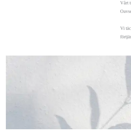
Vårt 
Oavset
Vi täc
förtjä