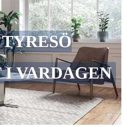
 TYRESÖ
 I VARDAGEN