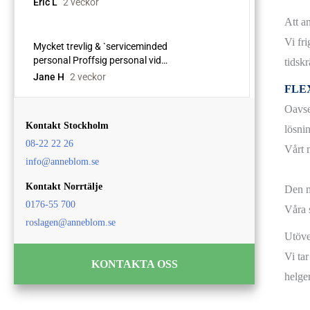
Att an
Vi fri
tidsk
FLE
Oavse
Kontakt Stockholm
lösnin
08-22 22 26
Vårt m
info@anneblom.se
Kontakt Norrtälje
Den m
0176-55 700
Våra 
roslagen@anneblom.se
Utöve
Vi ta
KONTAKTA OSS
helger