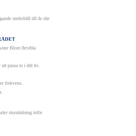
gande underhåll till de där
RÅDET
 Anne Blom flexibla
t passa in i ditt liv.
er frekvens.
a.
uder storstädning inför