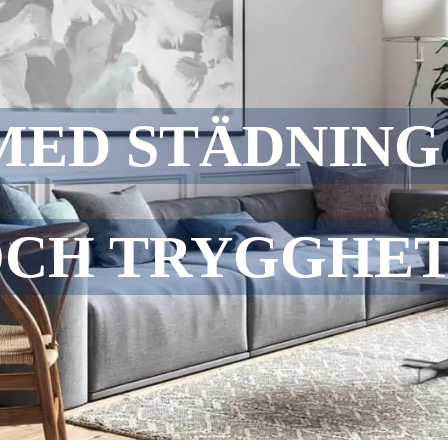
MED STÄDNING
OCH TRYGGHET