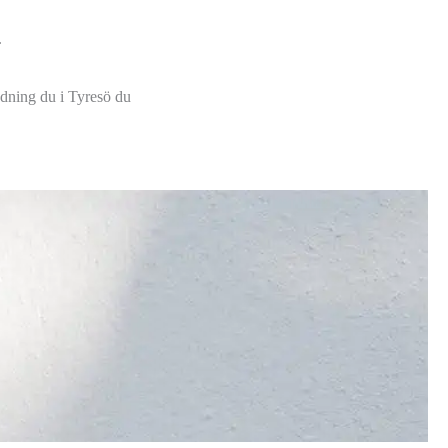
.
tädning du i Tyresö du