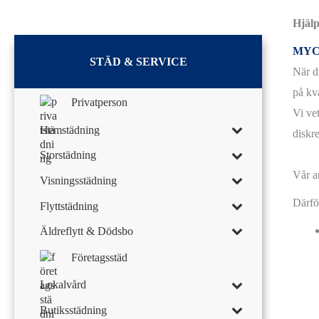
Hjälp
MYC
STÄD & SERVICE
När d
på kva
Privatperson
Vi vet
Hemstädning
diskre
Storstädning
Vår a
Visningsstädning
Därfö
Flyttstädning
Äldreflytt & Dödsbo
Företagsstäd
Lokalvård
Butiksstädning