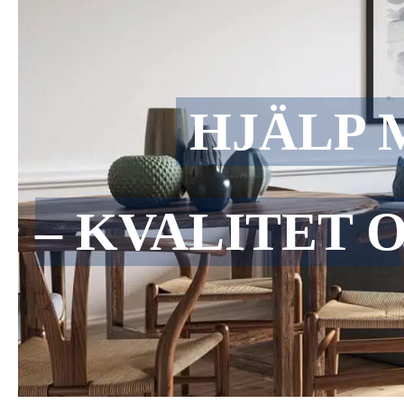
HJÄLP 
– KVALITET 