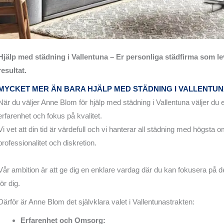
Hjälp med städning i Vallentuna – Er personliga städfirma som l
resultat.
MYCKET MER ÄN BARA HJÄLP MED STÄDNING I VALLENTU
När du väljer Anne Blom för hjälp med städning i Vallentuna väljer du 
erfarenhet och fokus på kvalitet.
Vi vet att din tid är värdefull och vi hanterar all städning med högsta 
professionalitet och diskretion.
Vår ambition är att ge dig en enklare vardag där du kan fokusera på de
för dig.
Därför är Anne Blom det självklara valet i Vallentunastrakten:
Erfarenhet och Omsorg: