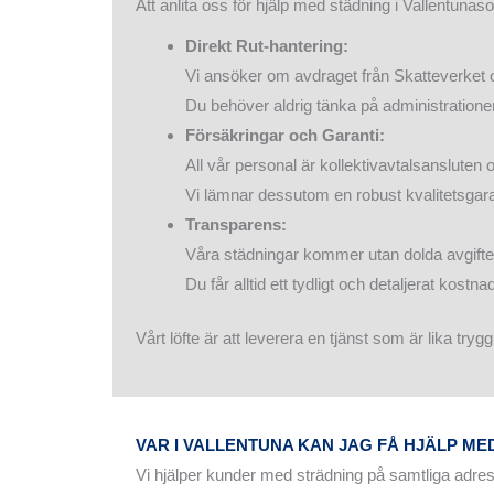
Att anlita oss för hjälp med städning i Vallentunas
Direkt Rut-hantering:
Vi ansöker om avdraget från Skatteverket och
Du behöver aldrig tänka på administratione
Försäkringar och Garanti:
All vår personal är kollektivavtalsansluten o
Vi lämnar dessutom en robust kvalitetsgarant
Transparens:
Våra städningar kommer utan dolda avgifter 
Du får alltid ett tydligt och detaljerat kos
Vårt löfte är att leverera en tjänst som är lika try
VAR I VALLENTUNA KAN JAG FÅ HJÄLP ME
Vi hjälper kunder med strädning på samtliga adr