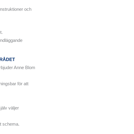
nstruktioner och
t.
grundläggande
MRÅDET
 erbjuder Anne Blom
ingsbar för att
älv väljer
tt schema.