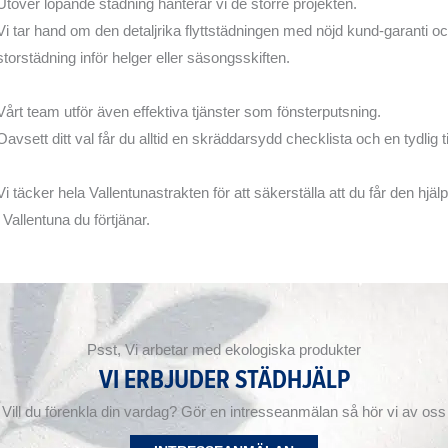
Utöver löpande städning hanterar vi de större projekten.
Vi tar hand om den detaljrika flyttstädningen med nöjd kund-garanti o
storstädning inför helger eller säsongsskiften.
Vårt team utför även effektiva tjänster som fönsterputsning.
Oavsett ditt val får du alltid en skräddarsydd checklista och en tydlig t
Vi täcker hela Vallentunastrakten för att säkerställa att du får den hjä
i Vallentuna du förtjänar.
Psst, Vi arbetar med ekologiska produkter
VI ERBJUDER STÄDHJÄLP
Vill du förenkla din vardag? Gör en intresseanmälan så hör vi av oss