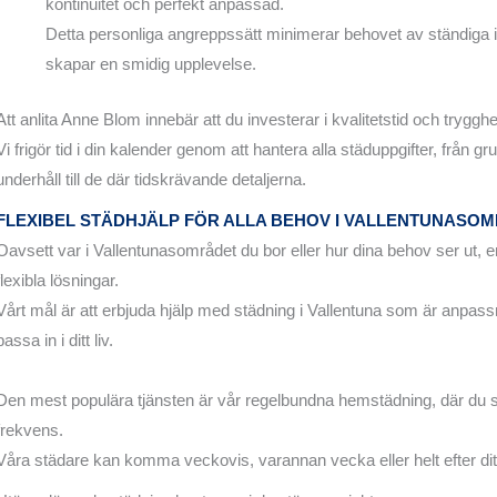
kontinuitet och perfekt anpassad.
Detta personliga angreppssätt minimerar behovet av ständiga i
skapar en smidig upplevelse.
Att anlita Anne Blom innebär att du investerar i kvalitetstid och trygghe
Vi frigör tid i din kalender genom att hantera alla städuppgifter, från 
underhåll till de där tidskrävande detaljerna.
FLEXIBEL STÄDHJÄLP FÖR ALLA BEHOV I VALLENTUNASO
Oavsett var i Vallentunasområdet du bor eller hur dina behov ser ut,
flexibla lösningar.
Vårt mål är att erbjuda hjälp med städning i Vallentuna som är anpassn
passa in i ditt liv.
Den mest populära tjänsten är vår regelbundna hemstädning, där du sj
frekvens.
Våra städare kan komma veckovis, varannan vecka eller helt efter di