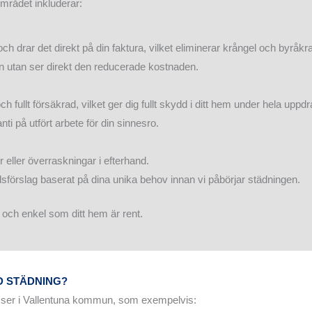
området inkluderar:
 drar det direkt på din faktura, vilket eliminerar krångel och byråkrat
n utan ser direkt den reducerade kostnaden.
ch fullt försäkrad, vilket ger dig fullt skydd i ditt hem under hela uppdr
i på utfört arbete för din sinnesro.
eller överraskningar i efterhand.
tnadsförslag baserat på dina unika behov innan vi påbörjar städningen.
gg och enkel som ditt hem är rent.
D STÄDNING?
esser i Vallentuna kommun, som exempelvis: