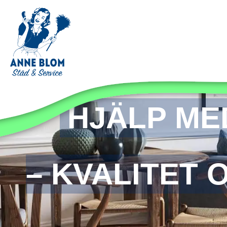
HJÄLP ME
– KVALITET 