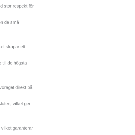
d stor respekt för
även de små
et skapar ett
till de högsta
vdraget direkt på
uten, vilket ger
vilket garanterar