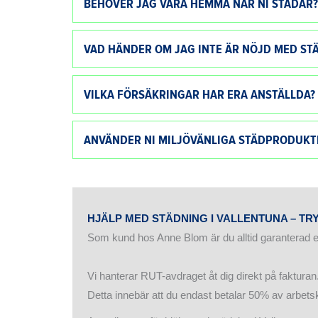
BEHÖVER JAG VARA HEMMA NÄR NI STÄDAR?
VAD HÄNDER OM JAG INTE ÄR NÖJD MED ST
VILKA FÖRSÄKRINGAR HAR ERA ANSTÄLLDA?
ANVÄNDER NI MILJÖVÄNLIGA STÄDPRODUKT
HJÄLP MED STÄDNING I VALLENTUNA – T
Som kund hos Anne Blom är du alltid garanterad en
Vi hanterar RUT-avdraget åt dig direkt på fakturan
Detta innebär att du endast betalar 50% av arbets