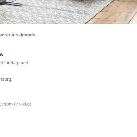
evererar skinande
NA
ett företag med
omsorg,
t som är viktigt