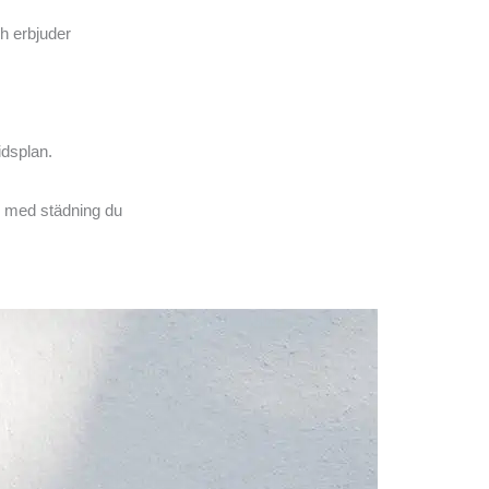
ch erbjuder
idsplan.
lp med städning du