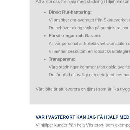
Att anlita oss för hjälp med städning i Liljeholmso
Direkt Rut-hantering:
Vi ansöker om avdraget från Skatteverket och
Du behöver aldrig tänka på administratione
Försäkringar och Garanti:
All vår personal är kollektivavtalsansluten o
Vi lämnar dessutom en robust kvalitetsgarant
Transparens:
Våra städningar kommer utan dolda avgifter 
Du får alltid ett tydligt och detaljerat kos
Vårt löfte är att leverera en tjänst som är lika try
VAR I VÄSTERORT KAN JAG FÅ HJÄLP MED
Vi hjälper kunder från hela Västerort, som exempe