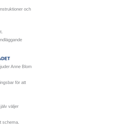
nstruktioner och
t.
grundläggande
ÅDET
rbjuder Anne Blom
ngsbar för att
älv väljer
tt schema.