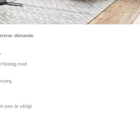
vererar skinande
T
tt företag med
omsorg,
t som är viktigt