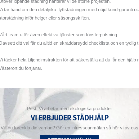
Utöver löpande städning hanterar vi de större projekten.
Vi tar hand om den detaljrika flyttstädningen med nöjd kund-garanti o
storstädning inför helger eller säsongsskiften.
Vårt team utför även effektiva tjänster som fönsterputsning.
Oavsett ditt val får du alltid en skräddarsydd checklista och en tydlig t
Vi täcker hela Liljeholmstrakten för att säkerställa att du får den hjälp
Västerort du förtjänar.
Psst, Vi arbetar med ekologiska produkter
VI ERBJUDER STÄDHJÄLP
Vill du förenkla din vardag? Gör en intresseanmälan så hör vi av oss