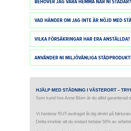
BEHÖVER JAG VARA HEMMA NÄR NI STÄDAR?
VAD HÄNDER OM JAG INTE ÄR NÖJD MED ST
VILKA FÖRSÄKRINGAR HAR ERA ANSTÄLLDA?
ANVÄNDER NI MILJÖVÄNLIGA STÄDPRODUKT
HJÄLP MED STÄDNING I VÄSTERORT – TR
Som kund hos Anne Blom är du alltid garanterad en
Vi hanterar RUT-avdraget åt dig direkt på fakturan
Detta innebär att du endast betalar 50% av arbets