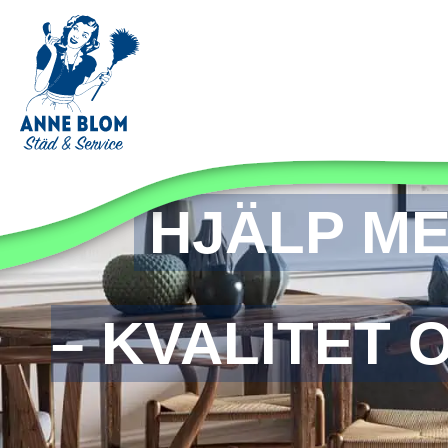
HJÄLP M
– KVALITET 