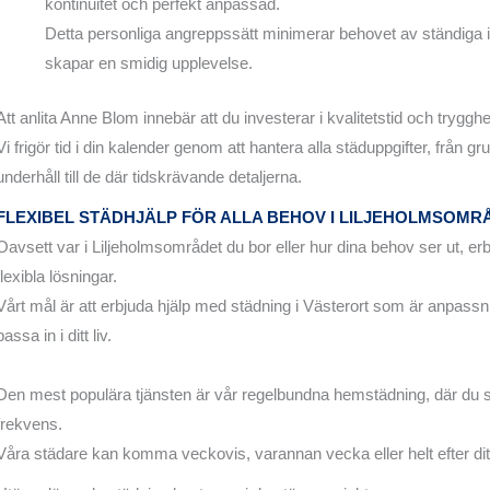
kontinuitet och perfekt anpassad.
Detta personliga angreppssätt minimerar behovet av ständiga i
skapar en smidig upplevelse.
Att anlita Anne Blom innebär att du investerar i kvalitetstid och trygghe
Vi frigör tid i din kalender genom att hantera alla städuppgifter, från 
underhåll till de där tidskrävande detaljerna.
FLEXIBEL STÄDHJÄLP FÖR ALLA BEHOV I LILJEHOLMSOMR
Oavsett var i Liljeholmsområdet du bor eller hur dina behov ser ut, e
flexibla lösningar.
Vårt mål är att erbjuda hjälp med städning i Västerort som är anpassni
passa in i ditt liv.
Den mest populära tjänsten är vår regelbundna hemstädning, där du sj
frekvens.
Våra städare kan komma veckovis, varannan vecka eller helt efter di