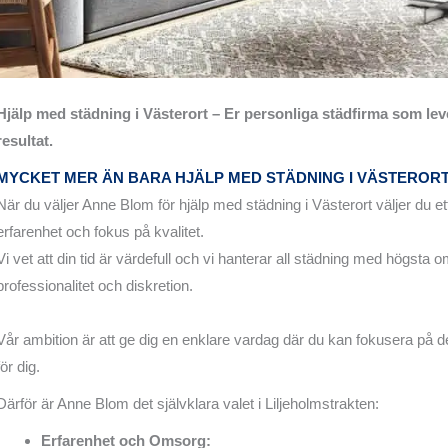
Hjälp med städning i Västerort – Er personliga städfirma som le
resultat.
MYCKET MER ÄN BARA HJÄLP MED STÄDNING I VÄSTEROR
När du väljer Anne Blom för hjälp med städning i Västerort väljer du e
erfarenhet och fokus på kvalitet.
Vi vet att din tid är värdefull och vi hanterar all städning med högsta 
professionalitet och diskretion.
Vår ambition är att ge dig en enklare vardag där du kan fokusera på de
för dig.
Därför är Anne Blom det självklara valet i Liljeholmstrakten:
Erfarenhet och Omsorg: