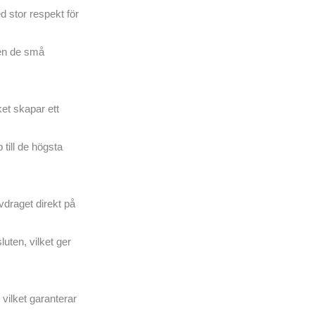
d stor respekt för
även de små
et skapar ett
till de högsta
vdraget direkt på
uten, vilket ger
vilket garanterar