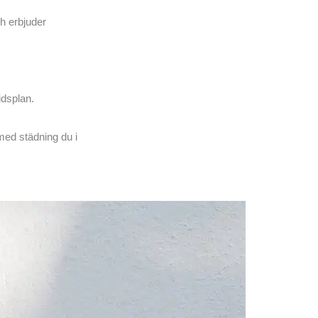
ch erbjuder
idsplan.
 med städning du i