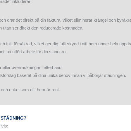
mrådet inkluderar:
 drar det direkt på din faktura, vilket eliminerar krångel och byråkrat
n utan ser direkt den reducerade kostnaden.
ch fullt försäkrad, vilket ger dig fullt skydd i ditt hem under hela uppdr
i på utfört arbete för din sinnesro.
eller överraskningar i efterhand.
tnadsförslag baserat på dina unika behov innan vi påbörjar städningen.
gg och enkel som ditt hem är rent.
 STÄDNING?
lvis: