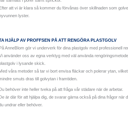
har samlats i porer samt sprickor.
Efter att vi är klara så kommer du förvånas över skillnaden som golve
nyvunnen lyster.
TA HJÄLP AV PROFFSEN PÅ ATT RENGÖRA PLASTGOLV
På AnneBlom gör vi underverk för dina plastgolv med professionell re
Vi använder oss av egna verktyg med väl använda rengöringsmetoder fö
plastgolv i lysande skick.
Med våra metoder så tar vi bort envisa fläckar och polerar ytan, vilket r
mindre smuts dras till golvytan i framtiden.
Du behöver inte heller tveka på att fråga vår städare när de arbetar.
De är där för att hjälpa dig, de svarar gärna också på dina frågor när
du undrar eller behöver.