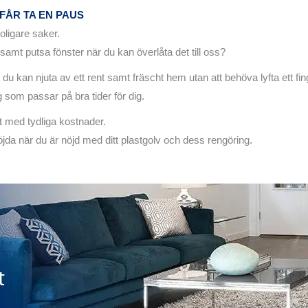
FÅR TA EN PAUS
oligare saker.
amt putsa fönster när du kan överlåta det till oss?
du kan njuta av ett rent samt fräscht hem utan att behöva lyfta ett fin
 som passar på bra tider för dig.
rt med tydliga kostnader.
öjda när du är nöjd med ditt plastgolv och dess rengöring.