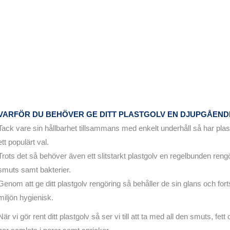
VARFÖR DU BEHÖVER GE DITT PLASTGOLV EN DJUPGÅEN
Tack vare sin hållbarhet tillsammans med enkelt underhåll så har plast
ett populärt val.
Trots det så behöver även ett slitstarkt plastgolv en regelbunden reng
smuts samt bakterier.
Genom att ge ditt plastgolv rengöring så behåller de sin glans och forts
miljön hygienisk.
När vi gör rent ditt plastgolv så ser vi till att ta med all den smuts, fet