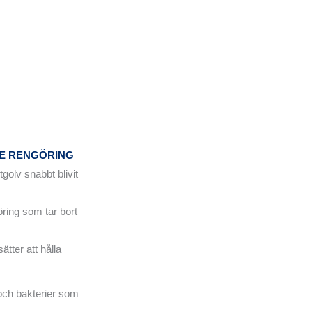
DE RENGÖRING
golv snabbt blivit
öring som tar bort
ätter att hålla
t och bakterier som