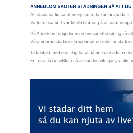
ANNEBLOM SKÖTER STÄDNINGEN SÅ ATT DU 
Att städa tar tid samt energi som du kan använda till r
Varför slösa bort värdefulla timmar på att dammsuga s
På AnneBlom erbjuder vi professionell städning så att 
Våra erfarna städare skräddarsyr en rutin för städning
Ta kontakt med oss idag för att få en kostnadsfri offe
För oss på AnneBlom så är kunden viktigast, vi blir n