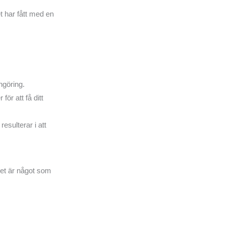
t har fått med en
ngöring.
r att få ditt
esulterar i att
 det är något som