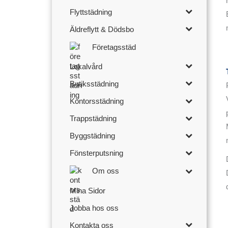
Flyttstädning
Äldreflytt & Dödsbo
Företagsstäd
Lokalvård
Butiksstädning
Kontorsstädning
Trappstädning
Byggstädning
Fönsterputsning
Om oss
Mina Sidor
Jobba hos oss
Kontakta oss