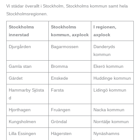
Vi städar överallt i Stockholm, Stockholms kommun samt hela
Stockholmsregionen.
Stockholms
Stockholms
I regionen,
innerstad
kommun, axplock
axplock
Djurgården‎
Bagarmossen
Danderyds
kommun
Gamla stan‎
Bromma
Ekerö kommun
Gärdet‎
Enskede
Huddinge kommun
Hammarby Sjösta
Farsta
Lidingö kommun
d
Hjorthagen‎
Fruängen
Nacka kommun
Kungsholmen‎
Gröndal
Norrtälje kommun
Lilla Essingen‎
Hägersten
Nynäshamns