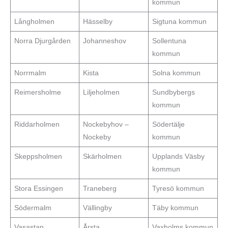
kommun
Långholmen‎
Hässelby
Sigtuna kommun
Norra Djurgården
Johanneshov
Sollentuna
kommun
Norrmalm‎
Kista
Solna kommun
Reimersholme‎
Liljeholmen
Sundbybergs
kommun
Riddarholmen‎
Nockebyhov –
Södertälje
Nockeby
kommun
Skeppsholmen‎
Skärholmen
Upplands Väsby
kommun
Stora Essingen‎
Traneberg
Tyresö kommun
Södermalm‎
Vällingby
Täby kommun
Vasastan‎
Årsta
Vaxholms kommun