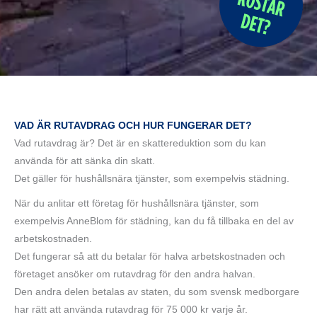
VAD ÄR RUTAVDRAG OCH HUR FUNGERAR DET?
Vad rutavdrag är? Det är en skattereduktion som du kan
använda för att sänka din skatt.
Det gäller för hushållsnära tjänster, som exempelvis städning.
När du anlitar ett företag för hushållsnära tjänster, som
exempelvis AnneBlom för städning, kan du få tillbaka en del av
arbetskostnaden.
Det fungerar så att du betalar för halva arbetskostnaden och
företaget ansöker om rutavdrag för den andra halvan.
Den andra delen betalas av staten, du som svensk medborgare
har rätt att använda rutavdrag för 75 000 kr varje år.