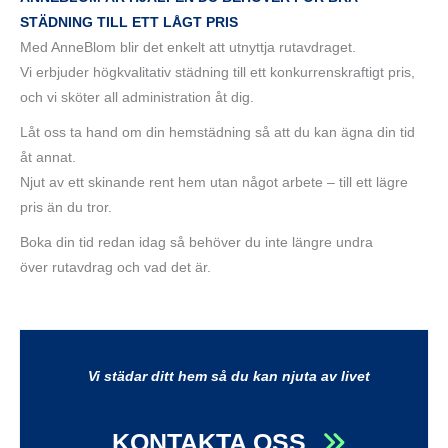
STÄDNING TILL ETT LÅGT PRIS
Med AnneBlom blir det enkelt att utnyttja rutavdraget.
Vi erbjuder högkvalitativ städning till ett konkurrenskraftigt pris,
och vi sköter all administration åt dig.
Låt oss ta hand om din hemstädning så att du kan ägna din tid
åt annat.
Njut av ett skinande rent hem utan något arbete – till ett lägre
pris än du tror.
Boka din tid redan idag så behöver du inte längre undra
över rutavdrag och vad det är.
Vi städar ditt hem så du kan njuta av livet
KONTAKTA OSS