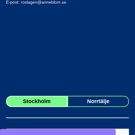
E-post:
roslagen@anneblom.se
Stockholm
Norrtälje
Sök