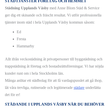
STÄDTJÄNSTER FÖRETAG OCH HEMMET
Städning Upplands Väsby
med Anne Blom Städ & Service
ger dig ett skinande och fräscht resultat. Vi utför professionella
tjänster inom städ i hela Upplands Väsby kommun såsom:
Ed
Fresta
Hammarby
Allt ifrån veckostädning åt privatpersoner till byggstädning och
trappstädning åt företag och bostadsrättsföreningar. Vi har nöjda
kunder runt om i hela Stockholms län.
Många anlitar ett städbolag för att få vardagspusslet att gå ihop,
låt våra trevliga, rutinerade och legitimerade
städare
underlätta
det för er!
STÄDANDE I UPPLANDS VÄSBY NÄR DU BEHÖVER