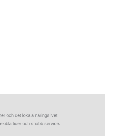
er och det lokala näringslivet.
exibla tider och snabb service.