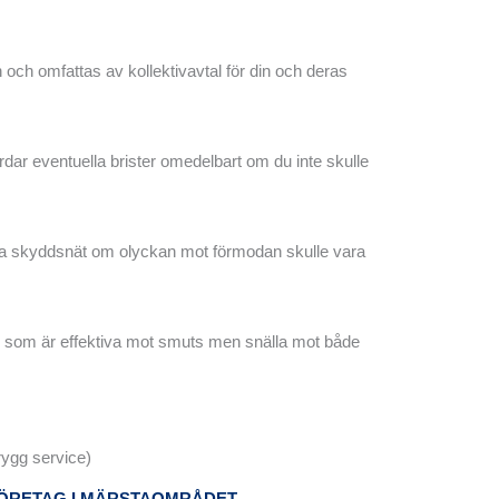
n och omfattas av kollektivavtal för din och deras
tgärdar eventuella brister omedelbart om du inte skulle
 extra skyddsnät om olyckan mot förmodan skulle vara
 som är effektiva mot smuts men snälla mot både
rygg service)
DFÖRETAG I MÄRSTAOMRÅDET