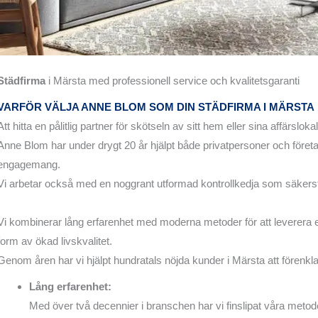
Städfirma
i Märsta med professionell service och kvalitetsgaranti
VARFÖR VÄLJA ANNE BLOM SOM DIN STÄDFIRMA I MÄRSTA
Att hitta en pålitlig partner för skötseln av sitt hem eller sina affärslo
Anne Blom har under drygt 20 år hjälpt både privatpersoner och föret
engagemang.
Vi arbetar också med en noggrant utformad kontrollkedja som säkerställ
Vi kombinerar lång erfarenhet med moderna metoder för att leverera e
form av ökad livskvalitet.
Genom åren har vi hjälpt hundratals nöjda kunder i Märsta att förenkla
Lång erfarenhet:
Med över två decennier i branschen har vi finslipat våra metod