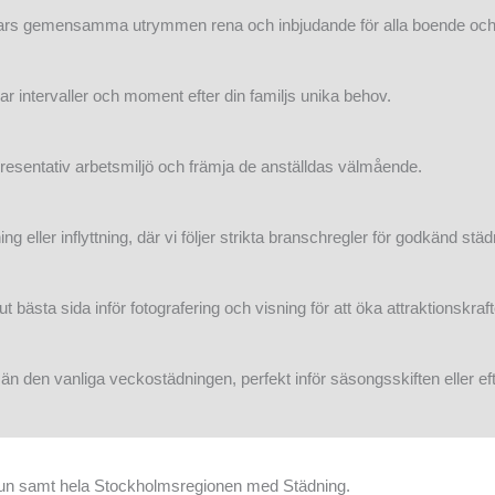
ingars gemensamma utrymmen rena och inbjudande för alla boende oc
r intervaller och moment efter din familjs unika behov.
epresentativ arbetsmiljö och främja de anställdas välmående.
 eller inflyttning, där vi följer strikta branschregler för godkänd städ
ut bästa sida inför fotografering och visning för att öka attraktionskraf
n den vanliga veckostädningen, perfekt inför säsongsskiften eller ef
mun samt hela Stockholmsregionen med Städning.