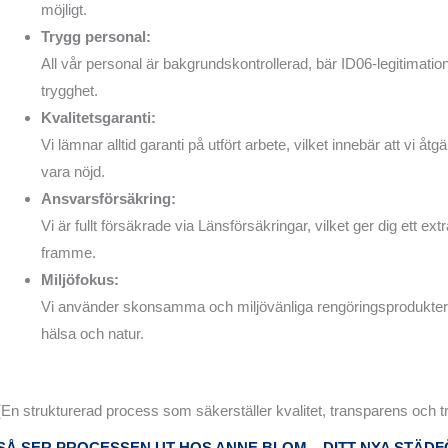
möjligt.
Trygg personal:
All vår personal är bakgrundskontrollerad, bär ID06-legitimatio
trygghet.
Kvalitetsgaranti:
Vi lämnar alltid garanti på utfört arbete, vilket innebär att vi å
vara nöjd.
Ansvarsförsäkring:
Vi är fullt försäkrade via Länsförsäkringar, vilket ger dig ett
framme.
Miljöfokus:
Vi använder skonsamma och miljövänliga rengöringsprodukter
hälsa och natur.
(En strukturerad process som säkerställer kvalitet, transparens och t
SÅ SER PROCESSEN UT HOS ANNE BLOM – DITT NYA STÄ