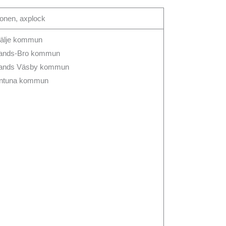
ionen, axplock
tälje kommun
ands-Bro kommun
ands Väsby kommun
entuna kommun