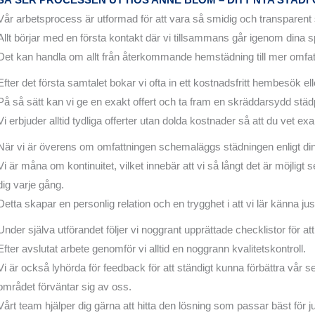
Vår arbetsprocess är utformad för att vara så smidig och transparent
Allt börjar med en första kontakt där vi tillsammans går igenom dina
Det kan handla om allt från återkommande hemstädning till mer omfatta
Efter det första samtalet bokar vi ofta in ett kostnadsfritt hembesök ell
På så sätt kan vi ge en exakt offert och ta fram en skräddarsydd stä
Vi erbjuder alltid tydliga offerter utan dolda kostnader så att du vet ex
När vi är överens om omfattningen schemaläggs städningen enligt din
Vi är måna om kontinuitet, vilket innebär att vi så långt det är möjligt
dig varje gång.
Detta skapar en personlig relation och en trygghet i att vi lär känna jus
Under själva utförandet följer vi noggrant upprättade checklistor för att
Efter avslutat arbete genomför vi alltid en noggrann kvalitetskontroll.
Vi är också lyhörda för feedback för att ständigt kunna förbättra vår 
området förväntar sig av oss.
Vårt team hjälper dig gärna att hitta den lösning som passar bäst för just