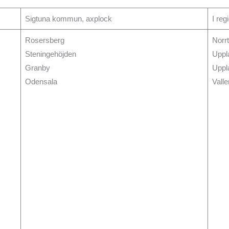
Sigtuna kommun, axplock
I reg
Rosersberg
Norr
Steningehöjden
Uppl
Granby
Uppl
Odensala
Vall