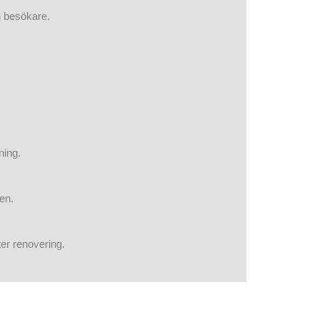
h besökare.
ning.
ten.
ter renovering.