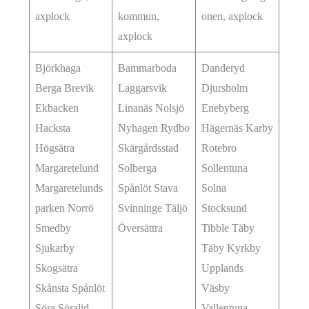
axplock
kommun,
onen, axplock
axplock
Björkhaga
Bammarboda
Danderyd
Berga Brevik
Laggarsvik
Djursholm
Ekbacken
Linanäs Nolsjö
Enebyberg
Hacksta
Nyhagen Rydbo
Hägernäs Karby
Högsätra
Skärgårdsstad
Rotebro
Margaretelund
Solberga
Sollentuna
Margaretelunds
Spånlöt Stava
Solna
parken Norrö
Svinninge Täljö
Stocksund
Smedby
Översättra
Tibble Täby
Sjukarby
Täby Kyrkby
Skogsätra
Upplands
Skånsta Spånlöt
Väsby
Söra Söralid
Vallentuna