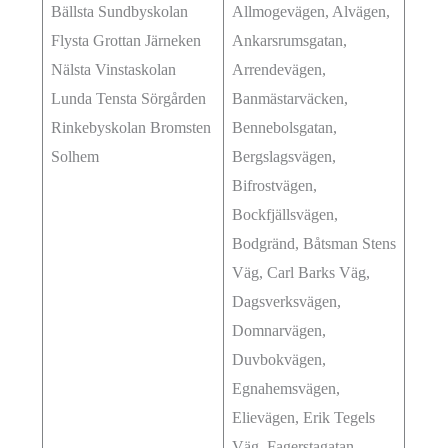
Bällsta Sundbyskolan
Allmogevägen, Alvägen,
Flysta Grottan Järneken
Ankarsrumsgatan,
Nälsta Vinstaskolan
Arrendevägen,
Lunda Tensta Sörgården
Banmästarväcken,
Rinkebyskolan Bromsten
Bennebolsgatan,
Solhem
Bergslagsvägen,
Bifrostvägen,
Bockfjällsvägen,
Bodgränd, Båtsman Stens
Väg, Carl Barks Väg,
Dagsverksvägen,
Domnarvägen,
Duvbokvägen,
Egnahemsvägen,
Elievägen, Erik Tegels
Väg, Fagerstagatan,