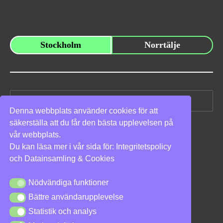
Stockholm
Norrtälje
Sök
efter:
Denna webbplats använder cookies för att
säkerställa att du får den bästa upplevelsen på
Vi stöder
vår webbplats.
Du kan läsa mer i vår sida för:
Integritetspolicy
och
Datainsamling & Cookies
Nödvändiga funktioner
Nödvändiga funktioner
Bättre användarupplevelse
Bättre användarupplevelse
Integritetspolicy
|
Cookies
Statistik och analys
Statistik och analys