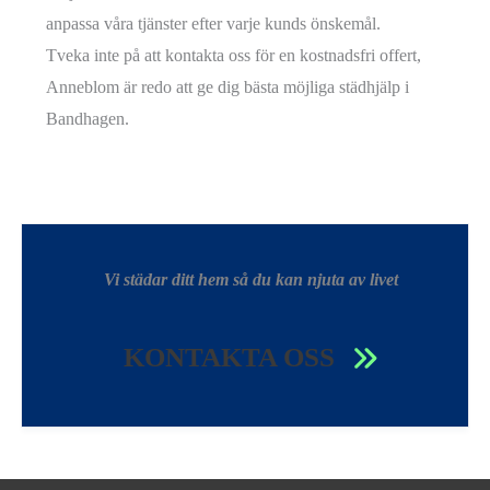
anpassa våra tjänster efter varje kunds önskemål.
Tveka inte på att kontakta oss för en kostnadsfri offert,
Anneblom är redo att ge dig bästa möjliga städhjälp i
Bandhagen.
Vi städar ditt hem så du kan njuta av livet
KONTAKTA OSS