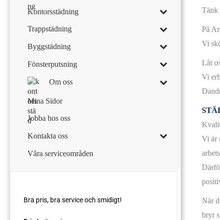
Tänk 
Kontorsstädning
Trappstädning
På An
Vi skö
Byggstädning
Låt o
Fönsterputsning
Vi erb
Om oss
Dand
Mina Sidor
STÄ
Jobba hos oss
Kvali
Kontakta oss
Vi är
arbets
Våra serviceområden
Därför
positi
När d
bryr 