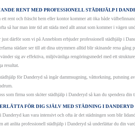
NANDE RENT MED PROFESSIONELL STÄDHJÄLP I DAND
a ett rent och fräscht hem eller kontor kommer att öka både välbefinnand
fta så har man inte tid att städa med allt annat som kommer i vägen u
r just därför som vi på Anneblom erbjuder professionell städhjälp i Dan
rfarna städare ser till att dina utrymmen alltid blir skinande rena gång 
vänder sig av effektiva, miljövänliga rengöringsmedel med ett strukturera
a resultat.
 städhjälp för Danderyd så ingår dammsugning, våttorkning, putsning av
adrum.
ss som firma som sköter städhjälp i Danderyd så kan du spendera din ti
ERLÄTTA FÖR DIG SJÄLV MED STÄDNING I DANDERYD
 i Danderyd kan vara intensivt och ofta är det städningen som blir lidan
 att anlita professionell städhjälp i Danderyd så underlättar du din vard