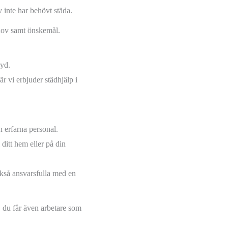
 inte har behövt städa.
ehov samt önskemål.
ryd.
är vi erbjuder städhjälp i
h erfarna personal.
 ditt hem eller på din
också ansvarsfulla med en
, du får även arbetare som