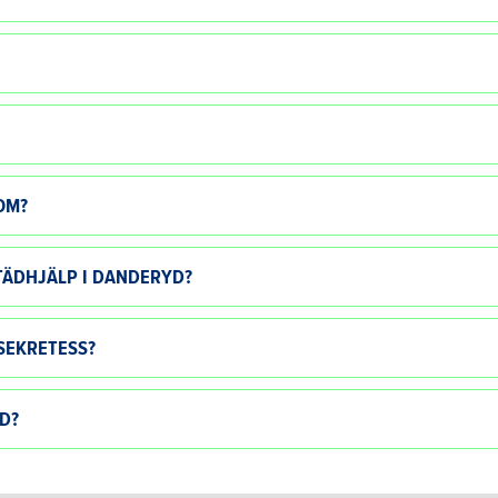
OM?
TÄDHJÄLP I DANDERYD?
SEKRETESS?
D?