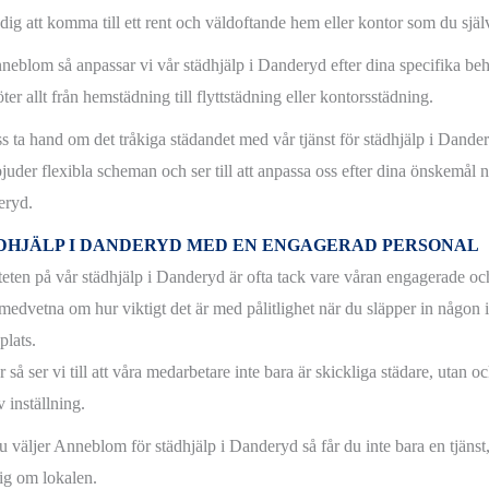
dig att komma till ett rent och väldoftande hem eller kontor som du själv
neblom så anpassar vi vår städhjälp i Danderyd efter dina specifika b
ter allt från hemstädning till flyttstädning eller kontorsstädning.
ss ta hand om det tråkiga städandet med vår tjänst för städhjälp i Dande
juder flexibla scheman och ser till att anpassa oss efter dina önskemål n
eryd.
DHJÄLP I DANDERYD
MED EN ENGAGERAD PERSONAL
teten på vår städhjälp i Danderyd är ofta tack vare våran engagerade oc
 medvetna om hur viktigt det är med pålitlighet när du släpper in någon i
plats.
 så ser vi till att våra medarbetare inte bara är skickliga städare, utan 
v inställning.
u väljer Anneblom för städhjälp i Danderyd så får du inte bara en tjänst
sig om lokalen.