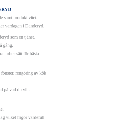
ERYD
e samt produktivitet.
nder vardagen i Danderyd.
deryd som en tjänst.
på gång.
t arbetssätt för bästa
 fönster, rengöring av kök
d på vad du vill.
de.
ag vilket frigör värdefull