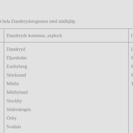
t hela Danderydsregionen med städhjälp.
Danderyds kommun, axplock
I
Danderyd
Djursholm
Enebyberg
Stocksund
Mörby
Mörbylund
Stockby
Söderskogen
Ösby
Svalnäs