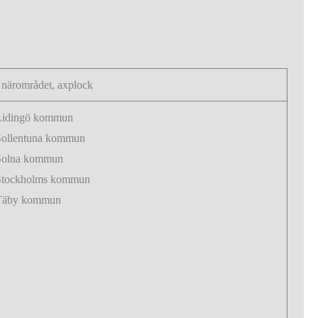
 närområdet, axplock
Lidingö kommun
Sollentuna kommun
Solna kommun
Stockholms kommun
Täby kommun