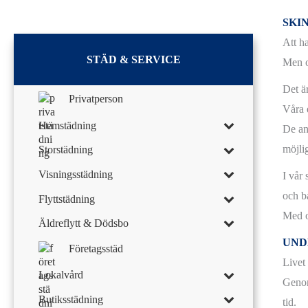
SKI
Att h
STÄD & SERVICE
Men o
Det ä
Privatperson
Våra e
Hemstädning
De an
möjlig
Storstädning
Visningsstädning
I vår
och b
Flyttstädning
Med o
Äldreflytt & Dödsbo
UND
Företagsstäd
Livet
Lokalvård
Genom
Butiksstädning
tid.