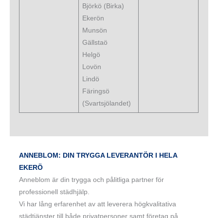
Björkö (Birka)
Ekerön
Munsön
Gällstaö
Helgö
Lovön
Lindö
Färingsö
(Svartsjölandet)
ANNEBLOM: DIN TRYGGA LEVERANTÖR I HELA
EKERÖ
Anneblom är din trygga och pålitliga partner för
professionell städhjälp.
Vi har lång erfarenhet av att leverera högkvalitativa
städtjänster till både privatpersoner samt företag på