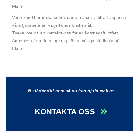
Ekerö.
Varje kund har unika behov därför så ser vi till att anpassa
våra tjänster efter varje kunds önskemål.
Tveka inte på att kontakta oss för en kostnadsfri offert,
Anneblom är redo att ge dig bästa möjliga städhjälp på
Ekerö.
Vi städar ditt hem så du kan njuta av livet
KONTAKTA OSS