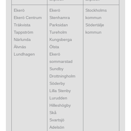
Ekerö
Ekerö
Stockholms
Ekerö Centrum
Stenhamra
kommun
Träkvista
Parksidan
Södertälje
Tappström
Tureholm
kommun
Närlunda
Kungsberga
Älvnäs
Ölsta
Lundhagen
Ekerö
sommarstad
Sundby
Drottningholm
Söderby
Lilla Stenby
Lurudden
Hilleshögby
Skå
Svartsjö
Adelsön