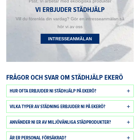
Psst, Vi arbetar med ekologiska produkter
VI ERBJUDER STÄDHJÄLP
Vill du förenkla din vardag? Gör en intresseanmälan så
hör vi av oss
INTRESSEANMÄLAN
FRÅGOR OCH SVAR OM STÄDHJÄLP EKERÖ
HUR OFTA ERBJUDER NI STÄDHJÄLP PÅ EKERÖ?
VILKA TYPER AV STÄDNING ERBJUDER NI PÅ EKERÖ?
ANVÄNDER NI ER AV MILJÖVÄNLIGA STÄDPRODUKTER?
ÄR ER PERSONAL FÖRSÄKRAD?