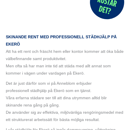
SKINANDE RENT MED PROFESSIONELL STÄDHJÄLP PÅ
EKERÖ
Att ha ett rent och fräscht hem eller kontor kommer att öka både
välbefinnande samt produktivitet.
Men ofta så har man inte tid att städa med allt annat som
kommer i vägen under vardagen på
Ekerö.
Det är just därför som vi på Anneblom erbjuder
professionell städhjälp på Ekerö som en tjänst.
Våra erfarna städare ser till att dina utrymmen alltid blir
skinande rena gång på gång.
De använder sig av effektiva, miljövänliga rengöringsmedel med
ett strukturerat arbetssätt för bästa möjliga resultat.
I vår städhjälp för Ekerö så ingår dammsugning, våttorkning,