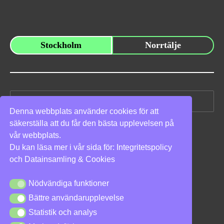
Stockholm
Norrtälje
Sök
efter:
Denna webbplats använder cookies för att
säkerställa att du får den bästa upplevelsen på
Vi stöder
vår webbplats.
Du kan läsa mer i vår sida för:
Integritetspolicy
och
Datainsamling & Cookies
Nödvändiga funktioner
Nödvändiga funktioner
Bättre användarupplevelse
Bättre användarupplevelse
Integritetspolicy
|
Cookies
Statistik och analys
Statistik och analys