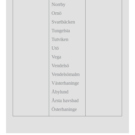
Norrby
Ornö
Svartbäcken
Tungelsta
Tutviken
Utö
Vega
Vendelsö
Vendelsömalm
Västerhaninge
Åbylund
Årsta havsbad
Österhaninge