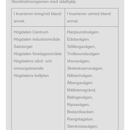
Stockholmsregionen med städhjälp.
I kvarteren kring/vid bland
I kvarteren utmed bland
annat:
annat:
Högdalen Centrum
Harpsundsvägen,
Högdalen industriområde
Edstavägen,
Salutorget
Stålbogavägen,
Högdalen företagsområde
Trollesundsvägen
Högdalens vård- och
Vrenavägen,
omsorgsboende
Skebokvarnsvägen,
Högdalens bollplan
Nåttarövägen,
Ålbergavägen
Mällstensgränd,
Bälingevägen,
Ripsavägen,
Bedaröbacken
Rangstagatan,
Stenkvistavägen,