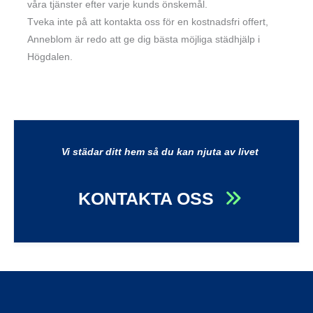
våra tjänster efter varje kunds önskemål.
Tveka inte på att kontakta oss för en kostnadsfri offert,
Anneblom är redo att ge dig bästa möjliga städhjälp i
Högdalen.
Vi städar ditt hem så du kan njuta av livet
KONTAKTA OSS