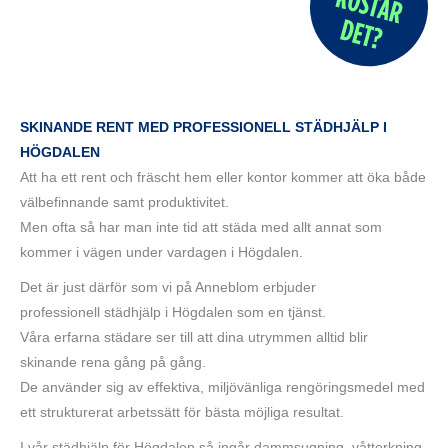
SKINANDE RENT MED PROFESSIONELL STÄDHJÄLP I
HÖGDALEN
Att ha ett rent och fräscht hem eller kontor kommer att öka både
välbefinnande samt produktivitet.
Men ofta så har man inte tid att städa med allt annat som
kommer i vägen under vardagen i Högdalen.
Det är just därför som vi på Anneblom erbjuder
professionell städhjälp i Högdalen som en tjänst.
Våra erfarna städare ser till att dina utrymmen alltid blir
skinande rena gång på gång.
De använder sig av effektiva, miljövänliga rengöringsmedel med
ett strukturerat arbetssätt för bästa möjliga resultat.
I vår städhjälp för Högdalen så ingår dammsugning, våttorkning,