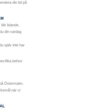
ndera din tid på
LM
blir lidande.
 du din vardag
u själv inte har
pecifika behov
p på Östermalm.
skemål när vi
AL