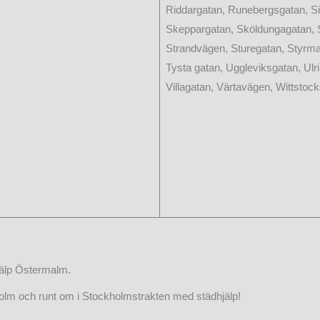
Riddargatan, Runebergsgatan, Si
Skeppargatan, Sköldungagatan, S
Strandvägen, Sturegatan, Styrm
Tysta gatan, Uggleviksgatan, Ulr
Villagatan, Värtavägen, Wittsto
hjälp Östermalm.
kholm och runt om i Stockholmstrakten med städhjälp!