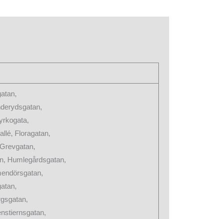
gatan,
nderydsgatan,
yrkogata,
llé, Floragatan,
 Grevgatan,
n, Humlegårdsgatan,
mendörsgatan,
atan,
gsgatan,
nstiernsgatan,