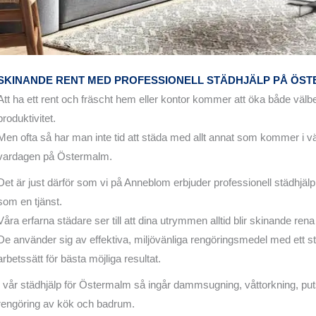
SKINANDE RENT MED PROFESSIONELL STÄDHJÄLP PÅ ÖS
Att ha ett rent och fräscht hem eller kontor kommer att öka både väl
produktivitet.
Men ofta så har man inte tid att städa med allt annat som kommer i 
vardagen på
Östermalm.
Det är just därför som vi på Anneblom erbjuder professionell städhjä
som en tjänst.
Våra erfarna städare ser till att dina utrymmen alltid blir skinande ren
De använder sig av effektiva, miljövänliga rengöringsmedel med ett st
arbetssätt för bästa möjliga resultat.
I vår städhjälp för Östermalm så ingår dammsugning, våttorkning, put
rengöring av kök och badrum.