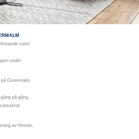
TERMALM
befinnande samt
vägen under
lp på Östermalm
a gång på gång.
rukturerat
sning av fönster,