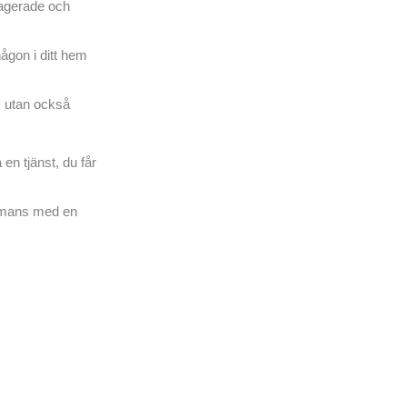
gagerade och
någon i ditt hem
e, utan också
en tjänst, du får
sammans med en