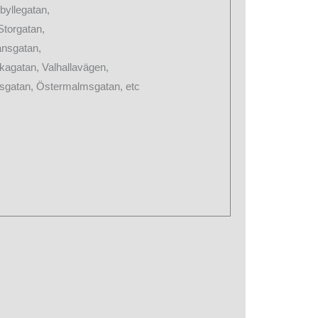
byllegatan,
torgatan,
ansgatan,
ikagatan, Valhallavägen,
cksgatan, Östermalmsgatan, etc