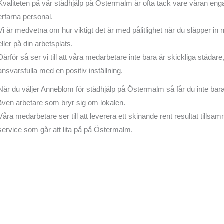
Kvaliteten på vår städhjälp på Östermalm är ofta tack vare våran en
erfarna personal.
Vi är medvetna om hur viktigt det är med pålitlighet när du släpper in 
eller på din arbetsplats.
Därför så ser vi till att våra medarbetare inte bara är skickliga städar
ansvarsfulla med en positiv inställning.
När du väljer Anneblom för städhjälp på Östermalm så får du inte bara 
även arbetare som bryr sig om lokalen.
Våra medarbetare ser till att leverera ett skinande rent resultat till
service som går att lita på på Östermalm.