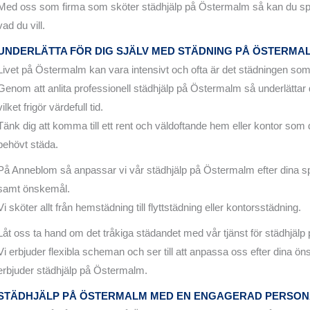
Med oss som firma som sköter städhjälp på Östermalm så kan du spe
vad du vill.
UNDERLÄTTA FÖR DIG SJÄLV MED STÄDNING PÅ ÖSTERMA
Livet på Östermalm kan vara intensivt och ofta är det städningen som 
Genom att anlita professionell städhjälp på Östermalm så underlättar
vilket frigör värdefull tid.
Tänk dig att komma till ett rent och väldoftande hem eller kontor som d
behövt städa.
På Anneblom så anpassar vi vår städhjälp på Östermalm efter dina s
samt önskemål.
Vi sköter allt från hemstädning till flyttstädning eller kontorsstädning.
Låt oss ta hand om det tråkiga städandet med vår tjänst för städhjäl
Vi erbjuder flexibla scheman och ser till att anpassa oss efter dina ön
erbjuder städhjälp på Östermalm.
STÄDHJÄLP PÅ ÖSTERMALM MED EN ENGAGERAD PERSON