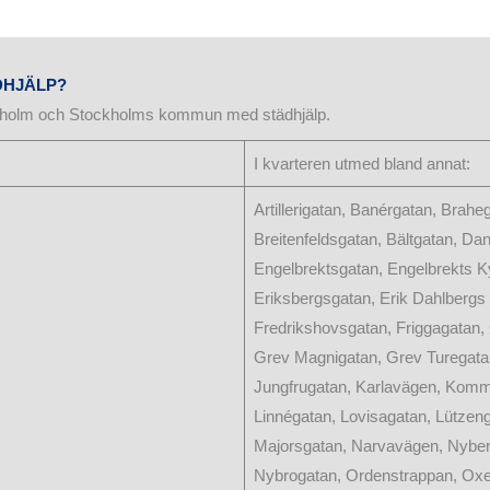
DHJÄLP?
ckholm och Stockholms kommun med städhjälp.
I kvarteren utmed bland annat:
Artillerigatan, Banérgatan, Brahe
Breitenfeldsgatan, Bältgatan, Da
Engelbrektsgatan, Engelbrekts K
Eriksbergsgatan, Erik Dahlbergs a
Fredrikshovsgatan, Friggagatan,
Grev Magnigatan, Grev Turegata
Jungfrugatan, Karlavägen, Kom
Linnégatan, Lovisagatan, Lützeng
Majorsgatan, Narvavägen, Nyber
Nybrogatan, Ordenstrappan, Oxe