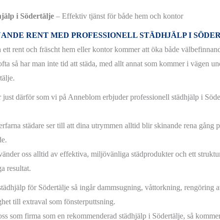
jälp i Södertälje
– Effektiv tjänst för både hem och kontor
NANDE RENT MED PROFESSIONELL STÄDHJÄLP I SÖDE
a ett rent och fräscht hem eller kontor kommer att öka både välbefinnand
fta så har man inte tid att städa, med allt annat som kommer i vägen un
älje.
r just därför som vi på Anneblom erbjuder professionell städhjälp i Söde
.
rfarna städare ser till att dina utrymmen alltid blir skinande rena gång 
e.
änder oss alltid av effektiva, miljövänliga städprodukter och ett struktur
a resultat.
 städhjälp för Södertälje så ingår dammsugning, våttorkning, rengörin
het till extraval som fönsterputtsning.
ss som firma som en rekommenderad städhjälp i Södertälje, så komme