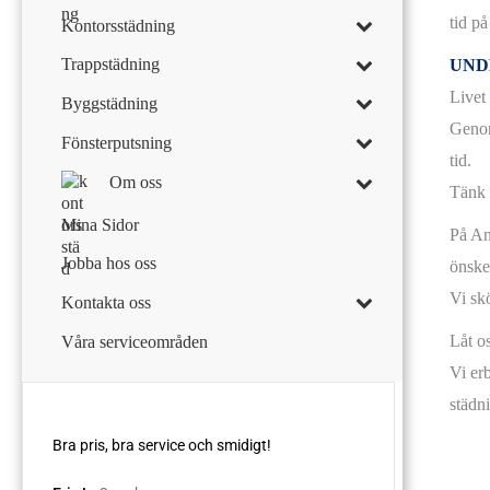
tid på
Kontorsstädning
Trappstädning
UND
Livet 
Byggstädning
Genom 
Fönsterputsning
tid.
Om oss
Tänk 
Mina Sidor
På An
Jobba hos oss
önske
Vi skö
Kontakta oss
Låt o
Våra serviceområden
Vi er
städni