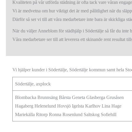
Kvaliteten på vår utförda städning är ofta tack vare våran engag
Vi är medvetna om hur viktigt det är med pålitlighet när du släppe
Därför så ser vi till att våra medarbetare inte bara är skickliga s
När du väljer Anneblom för städhjälp i Södertälje så får du inte 
Våra medarbetare ser till att leverera ett skinande rent resultat t
Vi hjälper kunder i Södertälje, Södertälje kommun samt hela St
Södertälje, axplock
Blombacka Brunnsäng Bårsta Geneta Glasberga Grusåsen
Hagaberg Helenelund Hovsjö Igelsta Karlhov Lina Hage
Mariekälla Ritorp Ronna Rosenlund Saltskog Sofiehill