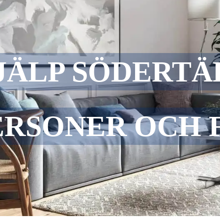
JÄLP SÖDERTÄ
ERSONER OCH 