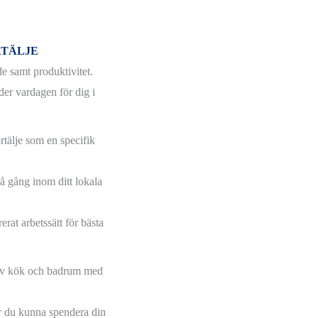
RTÄLJE
e samt produktivitet.
der vardagen för dig i
rtälje som en specifik
på gång inom ditt lokala
erat arbetssätt för bästa
g av kök och badrum med
r du kunna spendera din