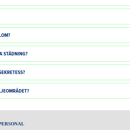
LOM?
A STÄDNING?
SEKRETESS?
ÄLJEOMRÅDET?
 PERSONAL