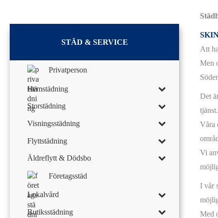
Städh
SKI
STÄD & SERVICE
Att h
Men o
Privatperson
Södert
Hemstädning
Det ä
Storstädning
tjänst
Visningsstädning
Våra e
områd
Flyttstädning
Vi anv
Äldreflytt & Dödsbo
möjlig
Företagsstäd
I vår
Lokalvård
möjlig
Butiksstädning
Med o