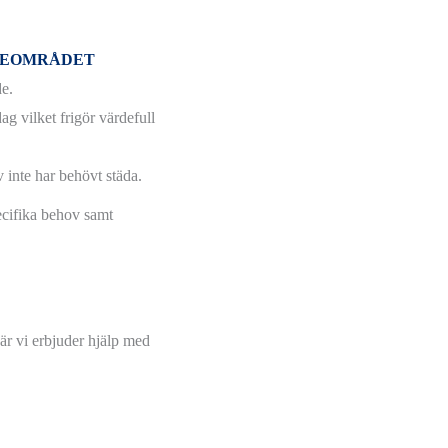
LJEOMRÅDET
de.
ag vilket frigör värdefull
 inte har behövt städa.
ecifika behov samt
när vi erbjuder hjälp med