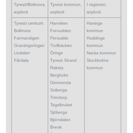
Tyresö/Bollmora,
Tyresö kommun,
I regionen,
axplock
axplock
axplock
Tyresö centrum
Hanviken
Haninge
Bollmora
Fornudden
kommun
Farmarstigen
Persudde
Huddinge
Granängsringen
Trollbäcken
kommun
Lindalen
Öringe
Nacka kommun
Fårdala
Tyresö Strand
Stockholms
Raksta
kommun
Bergholm
Gimmersta
Solberga
Trinntorp
Tegelbruket
Sjöberga
Björndalen
Brevik