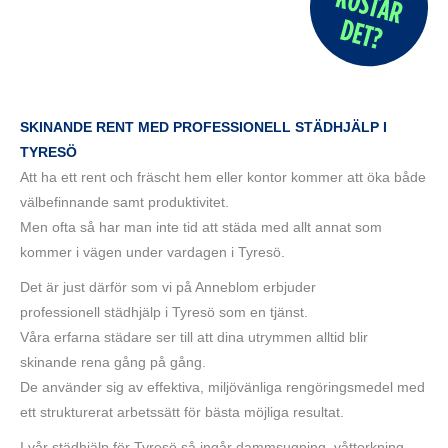
SKINANDE RENT MED PROFESSIONELL STÄDHJÄLP I
TYRESÖ
Att ha ett rent och fräscht hem eller kontor kommer att öka både
välbefinnande samt produktivitet.
Men ofta så har man inte tid att städa med allt annat som
kommer i vägen under vardagen i Tyresö.
Det är just därför som vi på Anneblom erbjuder
professionell städhjälp i Tyresö som en tjänst.
Våra erfarna städare ser till att dina utrymmen alltid blir
skinande rena gång på gång.
De använder sig av effektiva, miljövänliga rengöringsmedel med
ett strukturerat arbetssätt för bästa möjliga resultat.
I vår städhjälp för Tyresö så ingår dammsugning, våttorkning,