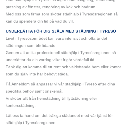
putsning av fönster, rengöring av kök och badrum.
Med oss som firma som sköter städhjälp i Tyresösregionen så
kan du spendera din tid på vad du vill.
UNDERLÄTTA FÖR DIG SJÄLV MED STÄDNING I TYRESÖ
Livet i Tyresösområdet kan vara intensivt och ofta är det
städningen som blir lidande.
Genom att anlita professionell städhjälp i Tyresösregionen så
underlättar du din vardag vilket frigör värdefull tid.
Tänk dig att komma till ett rent och väldoftande hem eller kontor
som du själv inte har behövt städa.
På Anneblom så anpassar vi vår städhjälp i Tyresö efter dina
specifika behov samt önskemål.
Vi sköter allt från hemstädning till flyttstädning eller
kontorsstädning.
Låt oss ta hand om det tråkiga städandet med vår tjänst för
städhjälp i Tyresösregionen.