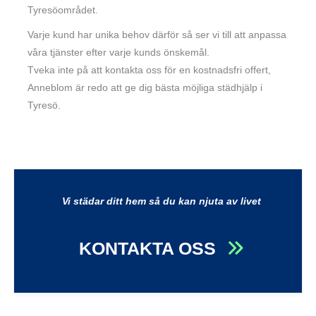
Tyresöområdet.
Varje kund har unika behov därför så ser vi till att anpassa
våra tjänster efter varje kunds önskemål.
Tveka inte på att kontakta oss för en kostnadsfri offert,
Anneblom är redo att ge dig bästa möjliga städhjälp i
Tyresö.
Vi städar ditt hem så du kan njuta av livet
KONTAKTA OSS