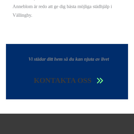
Anneblom är redo att ge dig bästa möjliga städhjälp i
Vällingby.
Vi städar ditt hem så du kan njuta av livet
KONTAKTA OSS