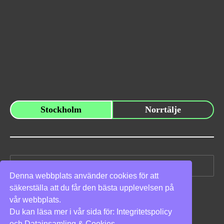
Stockholm
Norrtälje
Sök
efter:
Denna webbplats använder cookies för att
säkerställa att du får den bästa upplevelsen på
Vi stöder
vår webbplats.
Du kan läsa mer i vår sida för:
Integritetspolicy
och
Datainsamling & Cookies