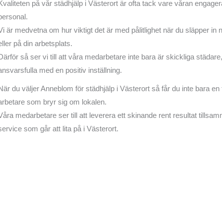
Kvaliteten på vår städhjälp i Västerort är ofta tack vare våran engage
personal.
Vi är medvetna om hur viktigt det är med pålitlighet när du släpper in 
eller på din arbetsplats.
Därför så ser vi till att våra medarbetare inte bara är skickliga städar
ansvarsfulla med en positiv inställning.
När du väljer Anneblom för städhjälp i Västerort så får du inte bara en 
arbetare som bryr sig om lokalen.
Våra medarbetare ser till att leverera ett skinande rent resultat till
service som går att lita på i Västerort.