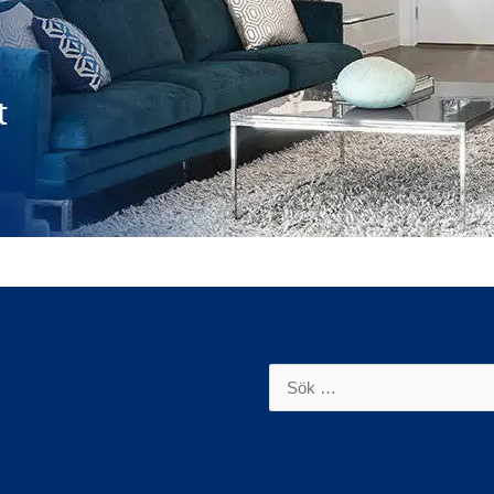
Sök
efter: