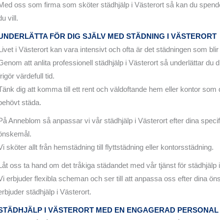
Med oss som firma som sköter städhjälp i Västerort så kan du spende
du vill.
UNDERLÄTTA FÖR DIG SJÄLV MED STÄDNING I VÄSTERORT
Livet i Västerort kan vara intensivt och ofta är det städningen som blir
Genom att anlita professionell städhjälp i Västerort så underlättar du d
frigör värdefull tid.
Tänk dig att komma till ett rent och väldoftande hem eller kontor som d
behövt städa.
På Anneblom så anpassar vi vår städhjälp i Västerort efter dina spec
önskemål.
Vi sköter allt från hemstädning till flyttstädning eller kontorsstädning.
Låt oss ta hand om det tråkiga städandet med vår tjänst för städhjälp i
Vi erbjuder flexibla scheman och ser till att anpassa oss efter dina ön
erbjuder städhjälp i Västerort.
STÄDHJÄLP I VÄSTERORT
MED EN ENGAGERAD PERSONAL