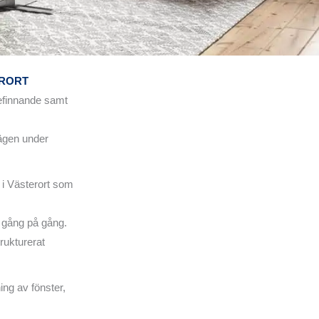
ERORT
befinnande samt
vägen under
 i Västerort som
a gång på gång.
rukturerat
ing av fönster,