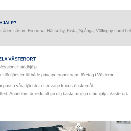
DHJÄLP?
tsområden såsom Bromma, Hässelby, Kista, Spånga, Vällingby samt he
HELA VÄSTERORT
fessionell städhjälp.
a städtjänster till både privatpersoner samt företag i Västerort.
t anpassa våra tjänster efter varje kunds önskemål.
ffert, Anneblom är redo att ge dig bästa möjliga städhjälp i Västerort.