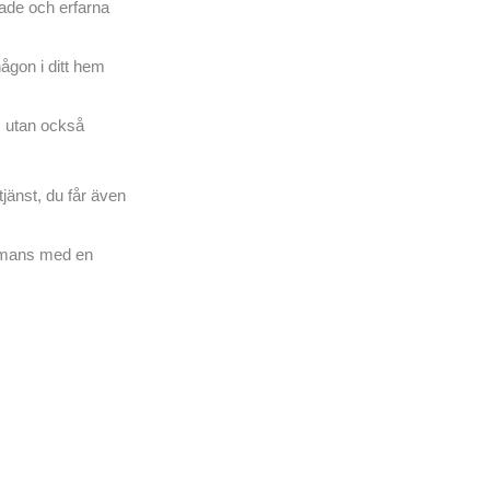
rade och erfarna
någon i ditt hem
e, utan också
tjänst, du får även
sammans med en