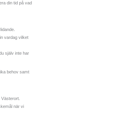
ra din tid på vad
 lidande.
in vardag vilket
u själv inte har
ifika behov samt
 Västerort.
skemål när vi