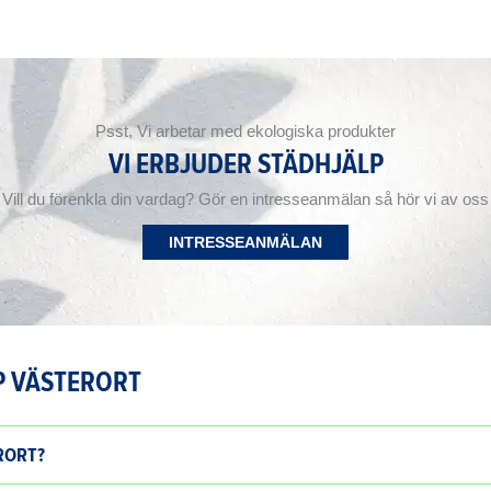
Psst, Vi arbetar med ekologiska produkter
VI ERBJUDER STÄDHJÄLP
Vill du förenkla din vardag? Gör en intresseanmälan så hör vi av oss
INTRESSEANMÄLAN
P VÄSTERORT
RORT?