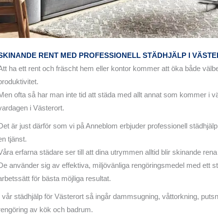
SKINANDE RENT MED PROFESSIONELL STÄDHJÄLP I VÄST
Att ha ett rent och fräscht hem eller kontor kommer att öka både väl
produktivitet.
Men ofta så har man inte tid att städa med allt annat som kommer i 
vardagen i Västerort.
Det är just därför som vi på Anneblom erbjuder professionell städhjälp
en tjänst.
Våra erfarna städare ser till att dina utrymmen alltid blir skinande ren
De använder sig av effektiva, miljövänliga rengöringsmedel med ett st
arbetssätt för bästa möjliga resultat.
I vår städhjälp för Västerort så ingår dammsugning, våttorkning, putsn
rengöring av kök och badrum.