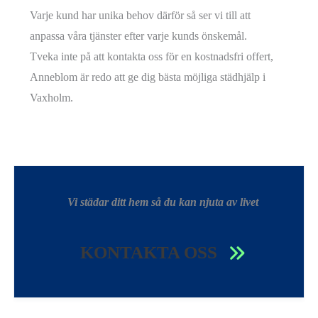
Varje kund har unika behov därför så ser vi till att
anpassa våra tjänster efter varje kunds önskemål.
Tveka inte på att kontakta oss för en kostnadsfri offert,
Anneblom är redo att ge dig bästa möjliga städhjälp i
Vaxholm.
Vi städar ditt hem så du kan njuta av livet
KONTAKTA OSS