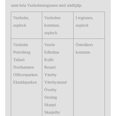
samt hela Vaxholmsregionen med städhjälp.
Vaxholm,
Vaxholms
I regionen,
axplock
kommun,
axplock
axplock
Vaxholm
Vaxön
Österåkers
Petersberg
Edholma
kommun
Tallarö
Kullö
Norrhamnen
Resarö
Officersparken
Ytterby
Ekuddsparken
Ytterbystrand
Överby
Storäng
Skarpö
Skarpöby