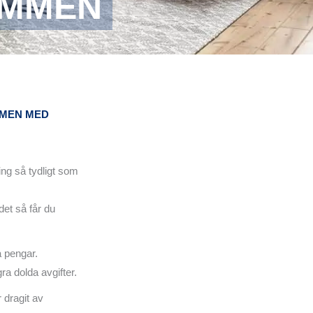
IMMEN
MMEN MED
ing så tydligt som
det så får du
a pengar.
gra dolda avgifter.
r dragit av