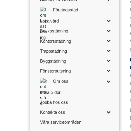
Företagsstäd
Lokalvård
Butiksstädning
Kontorsstädning
Trappstädning
Byggstädning
Fönsterputsning
Om oss
Mina Sidor
Jobba hos oss
Kontakta oss
Våra serviceområden