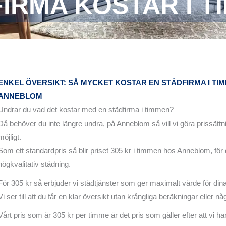
IRMA KOSTAR I T
ENKEL ÖVERSIKT: SÅ MYCKET KOSTAR EN STÄDFIRMA I TI
ANNEBLOM
Undrar du vad det kostar med en städfirma i timmen?
Då behöver du inte längre undra, på Anneblom så vill vi göra prissättn
möjligt.
Som ett standardpris så blir priset 305 kr i timmen hos Anneblom, för 
högkvalitativ städning.
För 305 kr så erbjuder vi städtjänster som ger maximalt värde för din
Vi ser till att du får en klar översikt utan krångliga beräkningar eller nå
Vårt pris som är 305 kr per timme är det pris som gäller efter att vi ha