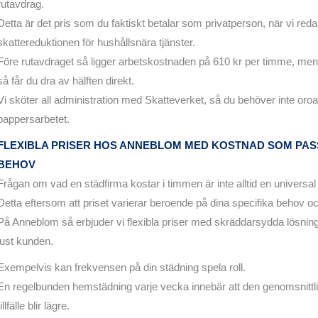
rutavdrag.
Detta är det pris som du faktiskt betalar som privatperson, när vi red
skattereduktionen för hushållsnära tjänster.
Före rutavdraget så ligger arbetskostnaden på 610 kr per timme, me
så får du dra av hälften direkt.
Vi sköter all administration med Skatteverket, så du behöver inte oroa 
pappersarbetet.
FLEXIBLA PRISER HOS ANNEBLOM MED KOSTNAD SOM PAS
BEHOV
Frågan om vad en städfirma kostar i timmen är inte alltid en universal s
Detta eftersom att priset varierar beroende på dina specifika behov 
På Anneblom så erbjuder vi flexibla priser med skräddarsydda lösnin
just kunden.
Exempelvis kan frekvensen på din städning spela roll.
En regelbunden hemstädning varje vecka innebär att den genomsnittl
tillfälle blir lägre.