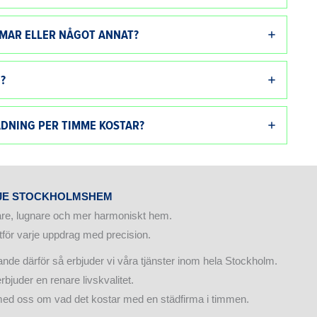
MMAR ELLER NÅGOT ANNAT?
?
ÄDNING PER TIMME KOSTAR?
RJE STOCKHOLMSHEM
nare, lugnare och mer harmoniskt hem.
tför varje uppdrag med precision.
innande därför så erbjuder vi våra tjänster inom hela Stockholm.
rbjuder en renare livskvalitet.
 med oss om vad det kostar med en städfirma i timmen.