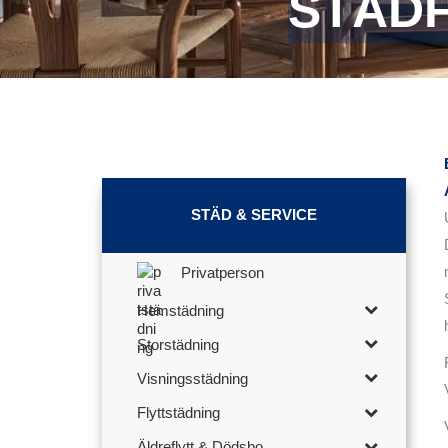
STÄDF
STÄD & SERVICE
Privatperson
Hemstädning
Storstädning
Visningsstädning
Flyttstädning
Äldreflytt & Dödsbo