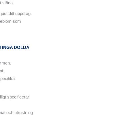
t städa.
just ditt uppdrag.
nneblom som
H INGA DOLDA
immen.
nt.
pecifika
ligt specificerar
ial och utrustning