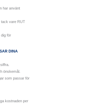
an har använt
n tack vare RUT
dig för
SAR DINA
iffra.
och önskemål.
gar som passar för
iga kostnaden per