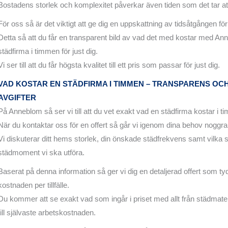
Bostadens storlek och komplexitet påverkar även tiden som det tar at
För oss så är det viktigt att ge dig en uppskattning av tidsåtgången för 
Detta så att du får en transparent bild av vad det med kostar med A
städfirma i timmen för just dig.
Vi ser till att du får högsta kvalitet till ett pris som passar för just dig.
VAD KOSTAR EN STÄDFIRMA I TIMMEN – TRANSPARENS OC
AVGIFTER
På Anneblom så ser vi till att du vet exakt vad en städfirma kostar i t
När du kontaktar oss för en offert så går vi igenom dina behov noggra
Vi diskuterar ditt hems storlek, din önskade städfrekvens samt vilka s
städmoment vi ska utföra.
Baserat på denna information så ger vi dig en detaljerad offert som tyd
kostnaden per tillfälle.
Du kommer att se exakt vad som ingår i priset med allt från städmater
till självaste arbetskostnaden.