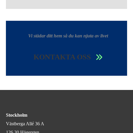
Vi städar ditt hem så du kan njuta av livet
KONTAKTA OSS
Stockholm
Västberga Allé 36 A
126 30 Hägersten