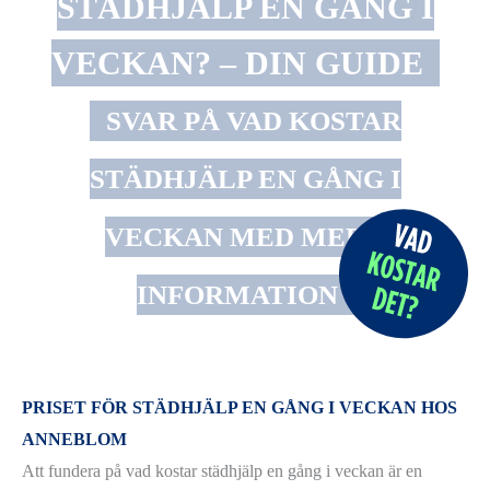
STÄDHJÄLP EN GÅNG I
VECKAN? – DIN GUIDE
SVAR PÅ VAD KOSTAR
STÄDHJÄLP EN GÅNG I
VECKAN MED MERA
INFORMATION
PRISET FÖR STÄDHJÄLP EN GÅNG I VECKAN HOS
ANNEBLOM
Att fundera på vad kostar städhjälp en gång i veckan är en