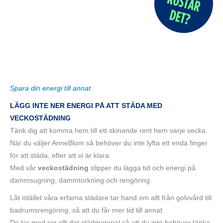
Spara din energi till annat
LÄGG INTE NER ENERGI PÅ ATT STÄDA MED
VECKOSTÄDNING
Tänk dig att komma hem till ett skinande rent hem varje vecka.
När du väljer AnneBlom så behöver du inte lyfta ett enda finger
för att städa, efter att vi är klara.
Med vår
veckostädning
slipper du lägga tid och energi på
dammsugning, dammtorkning och rengöring.
Låt istället våra erfarna städare tar hand om allt från golvvård till
badrumsrengöring, så att du får mer tid till annat.
De tar med sig allt det städmaterial så att du inte behöver tänka