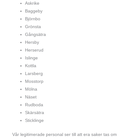
Askrike
Baggeby
Björnbo
Grönsta
Gångsätra
Hersby
Herserud
Islinge
Kottla
Larsberg
Mosstorp
Mölna
Näset
Rudboda
Skärsätra
Sticklinge
Vår legitimerade personal ser till att era saker tas om