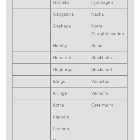
Grönsta
Hjorthagen
Gångsätra
Nacka
Gåshaga
Norra
Djurgårdsstaden
Hersby
Solna
Herserud
Stockholm
Högberga
Stocksund
Islinge
Vasastan
Killinge
Vaxholm
Kottla
Östermalm
Käppala
Larsberg