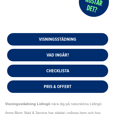
VISNINGSSTÄDNING
VAD INGÅR?
CHECKLISTA
PRIS & OFFERT
Visningsstädning Lidingö
nära dig på natursköna Lidingö.
Anne Blom Städ & Service har städat i många hem och hos