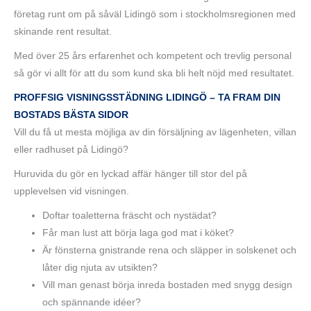
företag runt om på såväl Lidingö som i stockholmsregionen med
skinande rent resultat.
Med över 25 års erfarenhet och kompetent och trevlig personal
så gör vi allt för att du som kund ska bli helt nöjd med resultatet.
PROFFSIG VISNINGSSTÄDNING LIDINGÖ – TA FRAM DIN
BOSTADS BÄSTA SIDOR
Vill du få ut mesta möjliga av din försäljning av lägenheten, villan
eller radhuset på Lidingö?
Huruvida du gör en lyckad affär hänger till stor del på
upplevelsen vid visningen.
Doftar toaletterna fräscht och nystädat?
Får man lust att börja laga god mat i köket?
Är fönsterna gnistrande rena och släpper in solskenet och
låter dig njuta av utsikten?
Vill man genast börja inreda bostaden med snygg design
och spännande idéer?