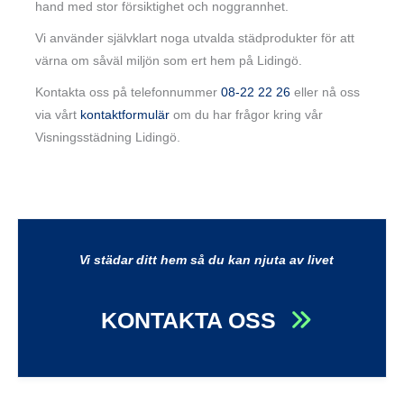
hand med stor försiktighet och noggrannhet.
Vi använder självklart noga utvalda städprodukter för att
värna om såväl miljön som ert hem på Lidingö.
Kontakta oss på telefonnummer
08-22 22 26
eller nå oss
via vårt
kontaktformulär
om du har frågor kring vår
Visningsstädning Lidingö.
Vi städar ditt hem så du kan njuta av livet
KONTAKTA OSS