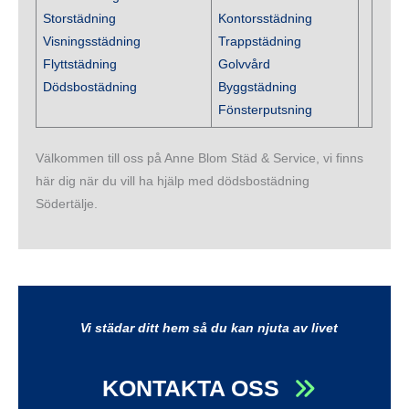
Storstädning
Kontorsstädning
Visningsstädning
Trappstädning
Flyttstädning
Golvvård
Dödsbostädning
Byggstädning
Fönsterputsning
Välkommen till oss på Anne Blom Städ & Service, vi finns
här dig när du vill ha hjälp med dödsbostädning
Södertälje.
Vi städar ditt hem så du kan njuta av livet
KONTAKTA OSS