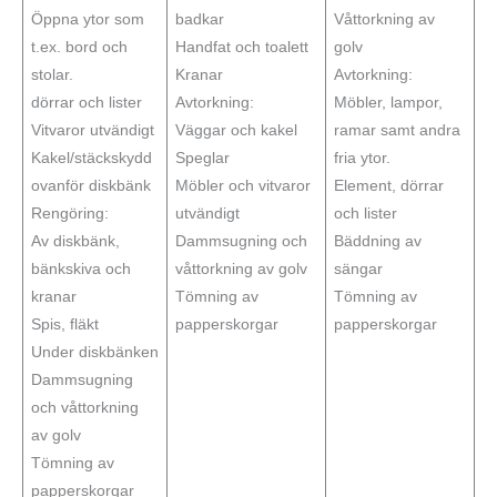
Öppna ytor som
badkar
Våttorkning av
t.ex. bord och
Handfat och toalett
golv
stolar.
Kranar
Avtorkning:
dörrar och lister
Avtorkning:
Möbler, lampor,
Vitvaror utvändigt
Väggar och kakel
ramar samt andra
Kakel/stäckskydd
Speglar
fria ytor.
ovanför diskbänk
Möbler och vitvaror
Element, dörrar
Rengöring:
utvändigt
och lister
Av diskbänk,
Dammsugning och
Bäddning av
bänkskiva och
våttorkning av golv
sängar
kranar
Tömning av
Tömning av
Spis, fläkt
papperskorgar
papperskorgar
Under diskbänken
Dammsugning
och våttorkning
av golv
Tömning av
papperskorgar