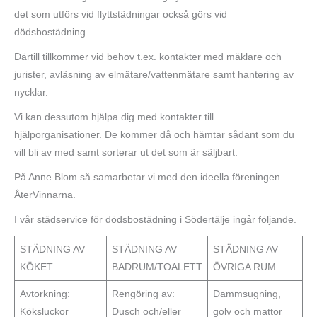
det som utförs vid flyttstädningar också görs vid
dödsbostädning.
Därtill tillkommer vid behov t.ex. kontakter med mäklare och
jurister, avläsning av elmätare/vattenmätare samt hantering av
nycklar.
Vi kan dessutom hjälpa dig med kontakter till
hjälporganisationer. De kommer då och hämtar sådant som du
vill bli av med samt sorterar ut det som är säljbart.
På Anne Blom så samarbetar vi med den ideella föreningen
ÅterVinnarna.
I vår städservice för dödsbostädning i Södertälje ingår följande.
STÄDNING AV
STÄDNING AV
STÄDNING AV
KÖKET
BADRUM/TOALETT
ÖVRIGA RUM
Avtorkning:
Rengöring av:
Dammsugning,
Köksluckor
Dusch och/eller
golv och mattor