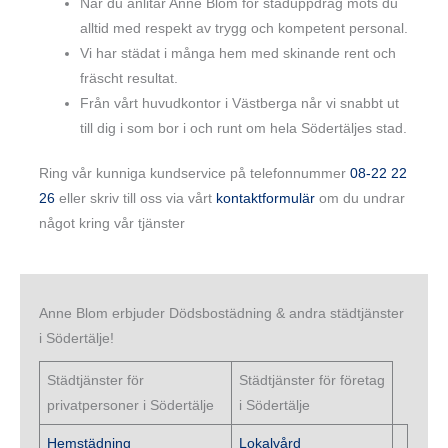
När du anlitar Anne Blom för städuppdrag möts du
alltid med respekt av trygg och kompetent personal.
Vi har städat i många hem med skinande rent och
fräscht resultat.
Från vårt huvudkontor i Västberga når vi snabbt ut
till dig i som bor i och runt om hela Södertäljes stad.
Ring vår kunniga kundservice på telefonnummer
08-22 22
26
eller skriv till oss via vårt
kontaktformulär
om du undrar
något kring vår tjänster
Anne Blom erbjuder Dödsbostädning & andra städtjänster
i Södertälje!
Städtjänster för
Städtjänster för företag
privatpersoner i Södertälje
i Södertälje
Hemstädning
Lokalvård