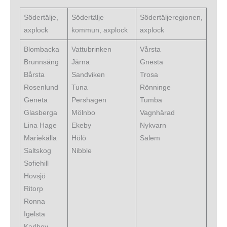
Södertälje,
Södertälje
Södertäljeregionen,
axplock
kommun, axplock
axplock
Blombacka
Vattubrinken
Vårsta
Brunnsäng
Järna
Gnesta
Bårsta
Sandviken
Trosa
Rosenlund
Tuna
Rönninge
Geneta
Pershagen
Tumba
Glasberga
Mölnbo
Vagnhärad
Lina Hage
Ekeby
Nykvarn
Mariekälla
Hölö
Salem
Saltskog
Nibble
Sofiehill
Hovsjö
Ritorp
Ronna
Igelsta
Karlhov