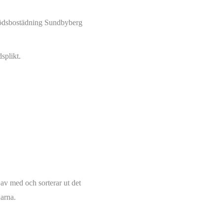
splikt.
 av med och sorterar ut det
narna.