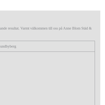
nande resultat. Varmt välkommen till oss på Anne Blom Städ &
i Sundbyberg