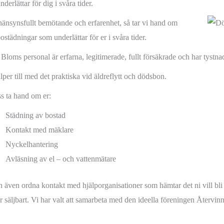
derlättar för dig i svåra tider.
änsynsfullt bemötande och erfarenhet, så tar vi hand om
städningar som underlättar för er i svåra tider.
Bloms personal är erfarna, legitimerade, fullt försäkrade och har tystnad
lper till med det praktiska vid äldreflytt och dödsbon.
ss ta hand om er:
Städning av bostad
Kontakt med mäklare
Nyckelhantering
Avläsning av el – och vattenmätare
n även ordna kontakt med hjälporganisationer som hämtar det ni vill bli
r säljbart. Vi har valt att samarbeta med den ideella föreningen Återvin