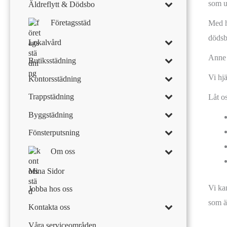
som un
Äldreflytt & Dödsbo
Företagsstäd
Med h
dödsbo
Lokalvård
Anne 
Butiksstädning
Vi hjä
Kontorsstädning
Trappstädning
Låt o
Byggstädning
Fönsterputsning
Om oss
Mina Sidor
Vi ka
Jobba hos oss
som ä
Kontakta oss
Våra serviceområden