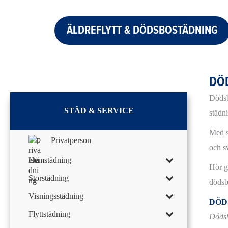
ÄLDREFLYTT & DÖDSBOSTÄDNING
DÖ
Dödsb
STÄD & SERVICE
städni
Med s
Privatperson
och s
Hemstädning
Hör gä
Storstädning
dödsb
Visningsstädning
DÖD
Flyttstädning
Döds