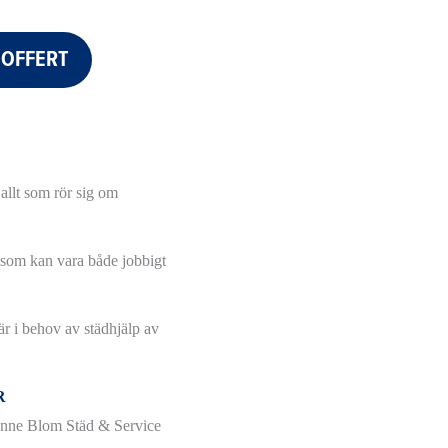
 OFFERT
llt som rör sig om
a som kan vara både jobbigt
 är i behov av städhjälp av
R
 Anne Blom Städ & Service