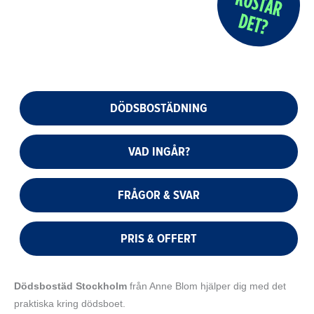
DÖDSBOSTÄDNING
VAD INGÅR?
FRÅGOR & SVAR
PRIS & OFFERT
Dödsbostäd Stockholm
från Anne Blom hjälper dig med det
praktiska kring dödsboet.