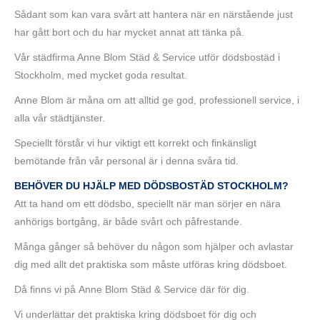
Sådant som kan vara svårt att hantera när en närstående just
har gått bort och du har mycket annat att tänka på.
Vår städfirma Anne Blom Städ & Service utför dödsbostäd i
Stockholm, med mycket goda resultat.
Anne Blom är måna om att alltid ge god, professionell service, i
alla vår städtjänster.
Speciellt förstår vi hur viktigt ett korrekt och finkänsligt
bemötande från vår personal är i denna svåra tid.
BEHÖVER DU HJÄLP MED DÖDSBOSTÄD STOCKHOLM?
Att ta hand om ett dödsbo, speciellt när man sörjer en nära
anhörigs bortgång, är både svårt och påfrestande.
Många gånger så behöver du någon som hjälper och avlastar
dig med allt det praktiska som måste utföras kring dödsboet.
Då finns vi på Anne Blom Städ & Service där för dig.
Vi underlättar det praktiska kring dödsboet för dig och