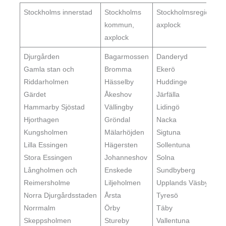
Stockholms innerstad
Stockholms
Stockholmsregionen,
kommun,
axplock
axplock
Djurgården‎
Bagarmossen
Danderyd
Gamla stan‎ och
Bromma
Ekerö
Riddarholmen‎
Hässelby
Huddinge
Gärdet‎
Åkeshov
Järfälla
Hammarby Sjöstad
Vällingby
Lidingö
Hjorthagen‎
Gröndal
Nacka
Kungsholmen‎
Mälarhöjden
Sigtuna
Lilla Essingen‎
Hägersten
Sollentuna
Stora Essingen‎
Johanneshov
Solna
Långholmen‎ och
Enskede
Sundbyberg
Reimersholme
Liljeholmen
Upplands Väsby
Norra Djurgårdsstaden‎
Årsta
Tyresö
Norrmalm‎
Örby
Täby
Skeppsholmen‎
Stureby
Vallentuna