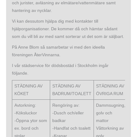
och jurister, avläsning av elmätare/vattenmätare samt
hantering av nycklar.
Vi kan dessutom hjälpa dig med kontakter till
hjälporganisationer. De kommer då och hämtar sådant
som du vill bli av med samt sorterar ut det som är säljbart.
På Anne Blom så samarbetar vi med den ideella
föreningen ÅterVinnarna.
I vår städservice för dödsbostäd i Stockholm ingår
följande.
STÄDNING AV
STÄDNING AV
STÄDNING AV
KÖKET
BADRUM/TOALETT
ÖVRIGA RUM
Avtorkning:
Rengöring av:
Dammsugning,
-Köksluckor
-Dusch och/eller
golv och
-Öppna ytor som
badkar
mattor
ex. bord och
-Handfat och toalett
Våttorkning av
stolar.
-Kranar
golv