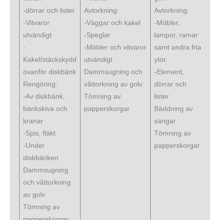
-dörrar och lister
Avtorkning:
Avtorkning:
-Vitvaror
-Väggar och kakel
-Möbler,
utvändigt
-Speglar
lampor, ramar
-
-Möbler och vitvaror
samt andra fria
Kakel/stäckskydd
utvändigt
ytor.
ovanför diskbänk
Dammsugning och
-Element,
Rengöring:
våttorkning av golv
dörrar och
-Av diskbänk,
Tömning av
lister
bänkskiva och
papperskorgar
Bäddning av
kranar
sängar
-Spis, fläkt
Tömning av
-Under
papperskorgar
diskbänken
Dammsugning
och våttorkning
av golv
Tömning av
papperskorgar