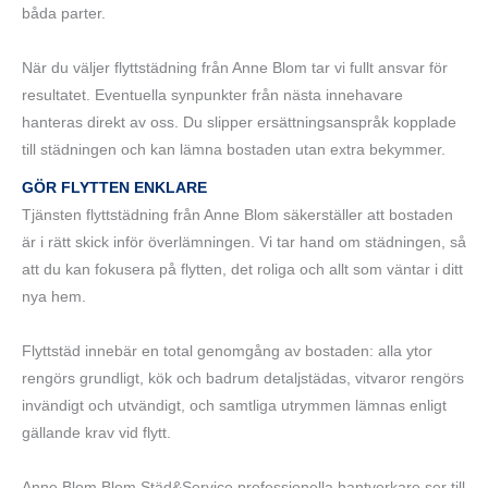
båda parter.
När du väljer flyttstädning från Anne Blom tar vi fullt ansvar för
resultatet. Eventuella synpunkter från nästa innehavare
hanteras direkt av oss. Du slipper ersättningsanspråk kopplade
till städningen och kan lämna bostaden utan extra bekymmer.
GÖR FLYTTEN ENKLARE
Tjänsten flyttstädning från Anne Blom säkerställer att bostaden
är i rätt skick inför överlämningen. Vi tar hand om städningen, så
att du kan fokusera på flytten, det roliga och allt som väntar i ditt
nya hem.
Flyttstäd innebär en total genomgång av bostaden: alla ytor
rengörs grundligt, kök och badrum detaljstädas, vitvaror rengörs
invändigt och utvändigt, och samtliga utrymmen lämnas enligt
gällande krav vid flytt.
Anne Blom Blom Städ&Service professionella hantverkare ser till