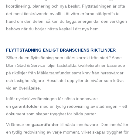
koordinering, planering och nya beslut. Flyttstädningen är ofta
det mest tidskrävande av allt. Låt våra erfarna städproffs ta
hand om den delen, så kan du lägga energin där den verkligen
behövs när du börjar nästa kapitel i ditt nya hem.
FLYTTSTÄDNING ENLIGT BRANSCHENS RIKTLINJER
Söker du en flyttstädning som utförs korrekt från start? Anne
Blom Städ & Service följer fastställda kvalitetsrutiner baserade
på riktlinjer från Mäklarsamfundet samt krav från hyresvärdar
och fastighetsägare. Resultatet uppfyller de nivåer som krävs
vid en överlåtelse.
Inför nyckelöverlämningen får nästa innehavare
en
garantifolder
med en tydlig redovisning av städningen – ett
dokument som skapar trygghet för båda parter.
Vi lämnar en
garantifolder
till nästa innehavare. Den innehåller
en tydlig redovisning av varje moment, vilket skapar trygghet för