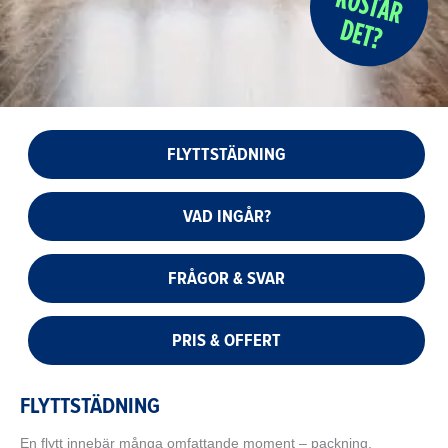
FLYTTSTÄDNING
VAD INGÅR?
FRÅGOR & SVAR
PRIS & OFFERT
FLYTTSTÄDNING
En flytt innebär många omfattande moment – packning,