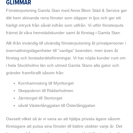
GLIMMAR
Fönsterputsning Gamla Stan med Anne Blom Städ & Service ger
ditt hem skinande rena fönster som släpper in ljus och ger ett
härligt intryck från såväl inifrån som utifrån. Vi utför fönsterputs
främst åt våra hemstädskunder samt åt företag i Gamla Stan.
Allt ifrån invändig till utvändig fönsterputsning åt privatpersoner i
övernattningslägenheter till “vanliga” boenden, men även åt
företag och bostadsrättsföreningar. Vi har nöjda kunder runt om
i hela Stockholms län och utmed Gamla Stans alla gator och
gränder framförallt såsom från:
Kornhamnstorg till Mynttorget
Skeppsbron till Riddarholmen
Järntorget till Stortorget
såväl Västerlånggatan till Österlånggatan
Oavsett vilket så är vi vana av att hjälpa privata ägare såsom
företagare att putsa sina fönster till bättre utsikter varje år. Det