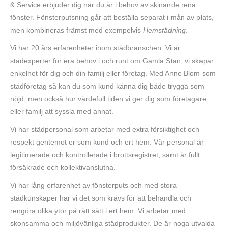
& Service erbjuder dig när du är i behov av skinande rena
fönster. Fönsterputsning går att beställa separat i mån av plats,
men kombineras främst med exempelvis
Hemstädning
.
Vi har 20 års erfarenheter inom städbranschen. Vi är
städexperter för era behov i och runt om Gamla Stan, vi skapar
enkelhet för dig och din familj eller företag. Med Anne Blom som
städföretag så kan du som kund känna dig både trygga som
nöjd, men också hur värdefull tiden vi ger dig som företagare
eller familj att syssla med annat.
Vi har städpersonal som arbetar med extra försiktighet och
respekt gentemot er som kund och ert hem. Vår personal är
legitimerade och kontrollerade i brottsregistret, samt är fullt
försäkrade och kollektivanslutna.
Vi har lång erfarenhet av fönsterputs och med stora
städkunskaper har vi det som krävs för att behandla och
rengöra olika ytor på rätt sätt i ert hem. Vi arbetar med
skonsamma och miljövänliga städprodukter. De är noga utvalda