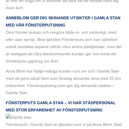
är mer en fråga om vi kommer att vara vid ett fönster nära dig
inom kort.
ANNEBLOM GER DIG SKINANDE UTSIKTER I GAMLA STAN
MED VÅR FÖNSTERPUTSNING
Dina fönster putsas och rengörs både in- och utvändigt, med
eller utan spröjs. Med tjänsten Fönsterputs som kan självklart
också beställas separat utifrån våra andra städtjänster, men det
är vanligast att våra återkommande kunder ger oss minst ett
fönsterputs uppdrag om året.
Anne Blom har hjälpt många kunder runt om och i Gamla Stan
med att göra såväl hem som företag skinande rena med 20 års
erfarenhet. Fönsterputsning som ger dig skinande utsikter i
Gamla Stan.
FÖNSTERPUTS GAMLA STAN – VI HAR STÄDPERSONAL
MED STOR ERFARENHET AV FÖNSTERPUTSNING
Fönsterputs i Gamla Stan
är tjänsten som vi på Anne Blom Städ