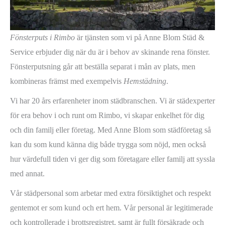
Fönsterputs i Rimbo
är tjänsten som vi på Anne Blom Städ &
Service erbjuder dig när du är i behov av skinande rena fönster.
Fönsterputsning går att beställa separat i mån av plats, men
kombineras främst med exempelvis
Hemstädning
.
Vi har 20 års erfarenheter inom städbranschen. Vi är städexperter
för era behov i och runt om Rimbo, vi skapar enkelhet för dig
och din familj eller företag. Med Anne Blom som städföretag så
kan du som kund känna dig både trygga som nöjd, men också
hur värdefull tiden vi ger dig som företagare eller familj att syssla
med annat.
Vår städpersonal som arbetar med extra försiktighet och respekt
gentemot er som kund och ert hem. Vår personal är legitimerade
och kontrollerade i brottsregistret, samt är fullt försäkrade och