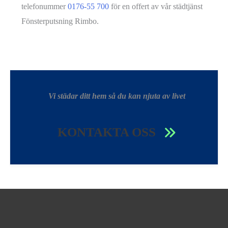
telefonummer
0176-55 700
för en offert av vår städtjänst
Fönsterputsning Rimbo.
Vi städar ditt hem så du kan njuta av livet
KONTAKTA OSS