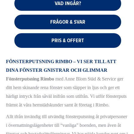
VAD INGÅR?
FRÅGOR & SVAR
PRIS & OFFERT
FÖNSTERPUTSNING RIMBO – VI SER TILL ATT
DINA FÖNSTER GNISTRAR OCH GLIMMAR
Fönsterputsning Rimbo
med Anne Blom Städ & Service ger
ditt hem skinande rena fönster som släpper in ljus och ger ett
härligt intryck från såväl inifrån som utifrån. Vi utför fönsterputs
främst åt våra hemstädskunder samt åt företag i Rimbo.
Allt ifrån invändig till utvändig fönsterputsning åt privatpersoner
i övernattningslägenheter till “vanliga” boenden, men även åt
företag och bostadsrättsföreningar. Vi har nöjda kunder runt om i