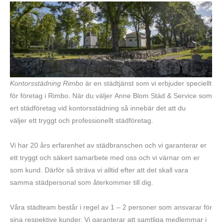
Kontorsstädning Rimbo
är en städtjänst som vi erbjuder speciellt
för företag i Rimbo. När du väljer Anne Blom Städ & Service som
ert städföretag vid kontorsstädning så innebär det att du
väljer ett tryggt och professionellt städföretag.
Vi har 20 års erfarenhet av städbranschen och vi garanterar er
ett tryggt och säkert samarbete med oss och vi värnar om er
som kund. Därför så sträva vi alltid efter att det skall vara
samma städpersonal som återkommer till dig.
Våra städteam består i regel av 1 – 2 personer som ansvarar för
sina respektive kunder. Vi garanterar att samtliga medlemmar i