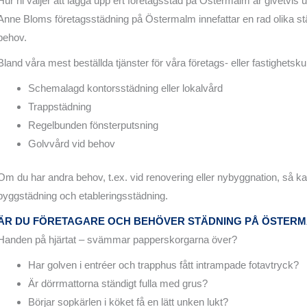
Hur ni väljer att lägga upp ert företagsstäd på Östermalm är givetvis upp
Anne Bloms företagsstädning på Östermalm innefattar en rad olika stä
behov.
Bland våra mest beställda tjänster för våra företags- eller fastighetskun
Schemalagd kontorsstädning eller lokalvård
Trappstädning
Regelbunden fönsterputsning
Golvvård vid behov
Om du har andra behov, t.ex. vid renovering eller nybyggnation, så kan
byggstädning och etableringsstädning.
ÄR DU FÖRETAGARE OCH BEHÖVER STÄDNING PÅ ÖSTER
Handen på hjärtat – svämmar papperskorgarna över?
Har golven i entréer och trapphus fått intrampade fotavtryck?
Är dörrmattorna ständigt fulla med grus?
Börjar sopkärlen i köket få en lätt unken lukt?