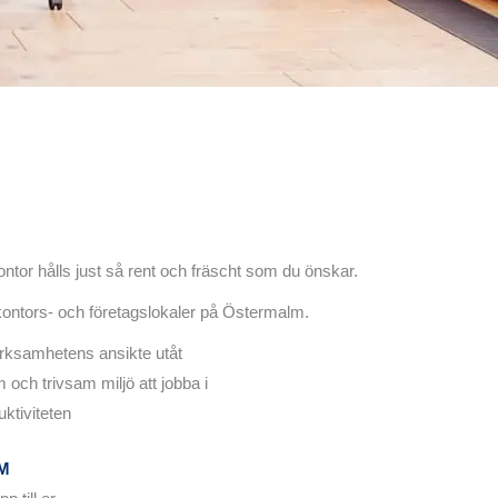
ontor hålls just så rent och fräscht som du önskar.
 kontors- och företagslokaler på Östermalm.
verksamhetens ansikte utåt
 och trivsam miljö att jobba i
ktiviteten
M