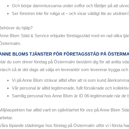
Och börjar dammtussarna under soffor och fåtöljer på att utvec
Ser fönstren inte för roliga ut – och visar väldigt lite av utsikten
Behöver du hjälp?
Anne Blom Städ & Service erbjuder företagsstäd med en rad olika tjänst
Östermalm.
ANNE BLOMS TJÄNSTER FÖR FÖRETAGSSTÄD PÅ ÖSTERM
När du som driver företag på Östermalm bestämt dig för att anlita städtjä
fräsch så är det dags att välja en leverantör som levererar trygga och
Vi på Anne Blom strävar alltid efter att ni som kund återkom
Vår personal är alltid legitimerade, fullt försäkrade och kollekti
Samtlig personal hos Anne Blom är ID 06-legitimerade när de
Miljöaspekten har alltid varit en självklarhet för oss på Anne Blom Stä
arbetar.
Våra löpande städningar hos företag på Östermalm utför vi i första ha