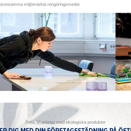
skonsamma miljömärkta rengöringsmedel.
Psst, Vi arbetar med ekologiska produkter
PER DIG MED DIN FÖRETAGSSTÄDNING PÅ ÖS