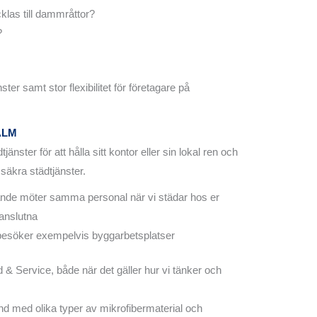
klas till dammråttor?
?
er samt stor flexibilitet för företagare på
ALM
nster för att hålla sitt kontor eller sin lokal ren och
 säkra städtjänster.
mande möter samma personal när vi städar hos er
vanslutna
 besöker exempelvis byggarbetsplatser
d & Service, både när det gäller hur vi tänker och
nd med olika typer av mikrofibermaterial och