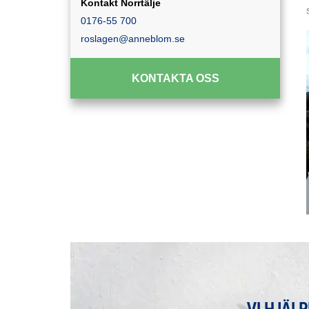
Kontakt Norrtälje
0176-55 700
roslagen@anneblom.se
KONTAKTA OSS
VI HJÄL