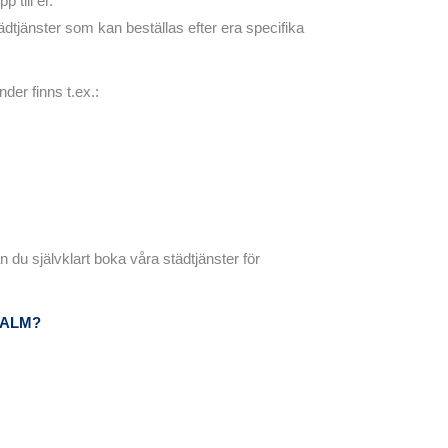
 till er.
dtjänster som kan beställas efter era specifika
der finns t.ex.:
 du självklart boka våra städtjänster för
MALM?