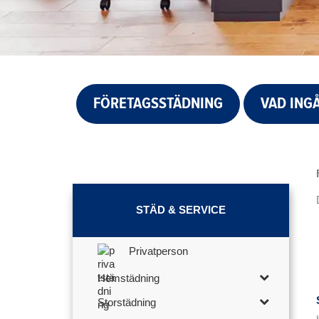
FÖRETAGSSTÄDNING
VAD ING
STÄD & SERVICE
Privatperson
Hemstädning
Storstädning