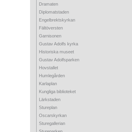
Dramaten
Diplomatstaden
Engelbrektskyrkan
Fältöversten
Garnisonen
Gustav Adolfs kyrka
Historiska museet
Gustav Adolfsparken
Hovstallet
Humlegården
Karlaplan
Kungliga biblioteket
Lärkstaden
Stureplan
Oscarskyrkan
Sturegallerian
Stureparken