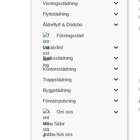
Visningsstädning
Flyttstädning
Äldreflytt & Dödsbo
Företagsstäd
Lokalvård
Butiksstädning
Kontorsstädning
Trappstädning
Byggstädning
Fönsterputsning
Om oss
Mina Sidor
Jobba hos oss