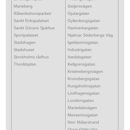
Marieberg
Geijersvägen
Rålambshovsparken
Gjutargatan
Sankt Erikspalatset
Gyllenborgsgatan
Sankt Görans Sjukhus
Hantverkargatan
Sportpalatset
Hjalmar Söderbergs Väg
Stadshagen
Igeldammsgatan
Stadshuset
Industrigatan
Stockholms rådhus
Inedalsgatan
Thorildsplan
Kellgrensgatan
Kristinebergsvägen
Kronobergsgatan
Kungsholmsgatan
Lindhagensgatan
Lucidorsgatan
Mariedalsvägen
Messeniusgatan
Norr Mälarstrand
Orvar Odds Väg