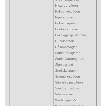
Nicandervägen
Palmbladsvägen
Pipersgatan
Polhemsgatan
Pontonjärgatan
Pär Lagerqvists gata
Runiusgatan
Rålambsvägen,
Sankt Eriksgatan
Sankt Göransgatan
Signalgränd
Snoilskyvägen
Stagneliusvägen
Stiernhielmsvägen
Svedbergsstigen
Vitalisvägen
Warfvinges Väg