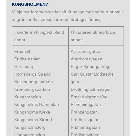
KUNGSHOLMEN?
Vi hjälper företagskunder på Kungsholmen samt runt om i
angränsande stadsdelar med företagsstädning.
I kvarteren kring/vid bland
I kvarteren utmed bland
annat:
annat:
Fredhäll
Alströmergatan
Fridhemsplan
Atterbomsvägen
Hornsberg
Birger Sjöbergs Väg
Hornsbergs Strand
Carl Gustaf Lindstedts
Kristinebergsparken
gata
Kronobergsparken
Drottningholmsvägen
Kungsbroplan
Ernst Ahlgrens Väg
Kungsholms Hamnplan
Flemminggatan
Kungsholms Kyrka
Franzéngatan
Kungsholms Strand
Fredhällsgatan
Kungsholmstorg
Fridhemsgatan
Lindhagensplan
Frödingsvägen