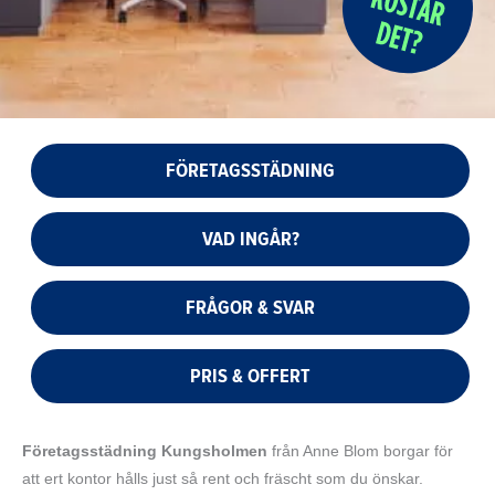
FÖRETAGSSTÄDNING
VAD INGÅR?
FRÅGOR & SVAR
PRIS & OFFERT
Företagsstädning Kungsholmen
från Anne Blom borgar för
att ert kontor hålls just så rent och fräscht som du önskar.