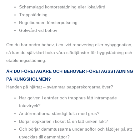
Schemalagd kontorsstädning eller lokalvård
Trappstädning
Regelbunden fönsterputsning
Golvvård vid behov
Om du har andra behov, t.ex. vid renovering eller nybyggnation,
så kan du självklart boka våra städtjänster för byggstädning och
etableringsstädning.
ÄR DU FÖRETAGARE OCH BEHÖVER FÖRETAGSSTÄDNING
PÅ KUNGSHOLMEN?
Handen på hjärtat – svämmar papperskorgarna över?
Har golven i entréer och trapphus fått intrampade
fotavtryck?
Är dörrmattorna ständigt fulla med grus?
Börjar sopkärlen i köket få en lätt unken lukt?
Och börjar dammtussarna under soffor och fåtöljer på att
utvecklas till dammråttor?