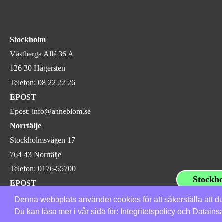
Stockholm
Västberga Allé 36 A
126 30 Hägersten
Telefon:
08 22 22 26
EPOST
Epost:
info@anneblom.se
Norrtälje
Stockholmsvägen 17
764 43 Norrtälje
Telefon:
0176-55700
Stockh
EPOST
E-post:
roslagen@anneblom.se
Denna webbplats använder cookies för att säkerställa att d
Du kan läsa mer i vår sida för:
Integritetspolicy
och
Datains