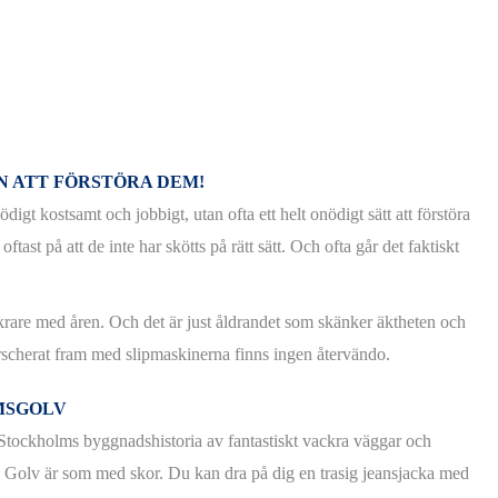
N ATT FÖRSTÖRA DEM!
igt kostsamt och jobbigt, utan ofta ett helt onödigt sätt att förstöra
ast på att de inte har skötts på rätt sätt. Och ofta går det faktiskt
krare med åren. Och det är just åldrandet som skänker äktheten och
r marscherat fram med slipmaskinerna finns ingen återvändo.
MSGOLV
 Stockholms byggnadshistoria av fantastiskt vackra väggar och
! Golv är som med skor. Du kan dra på dig en trasig jeansjacka med