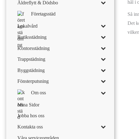
hål i
Äldreflytt & Dödsbo
Företagsstäd
Så in
Det ko
Lokalvård
vilken
Butiksstädning
Kontorsstädning
Trappstädning
Byggstädning
Fönsterputsning
Om oss
Mina Sidor
Jobba hos oss
Kontakta oss
Våra serviceområden