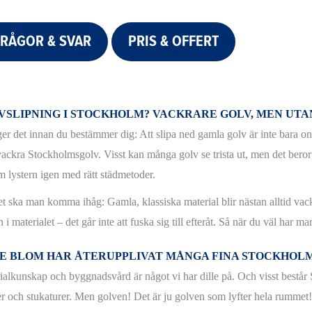
FRÅGOR & SVAR
PRIS & OFFERT
VSLIPNING
I STOCKHOLM? VACKRARE GOLV, MEN UTA
er det innan du bestämmer dig: Att slipa ned gamla golv är inte bara onöd
ackra Stockholmsgolv. Visst kan många golv se trista ut, men det beror oft
am lystern igen med rätt städmetoder.
et ska man komma ihåg: Gamla, klassiska material blir nästan alltid vac
n i materialet – det går inte att fuska sig till efteråt. Så när du väl ha
E BLOM HAR ÅTERUPPLIVAT MÅNGA FINA STOCKHOL
ialkunskap och byggnadsvård är något vi har dille på. Och visst består
r och stukaturer. Men golven! Det är ju golven som lyfter hela rummet