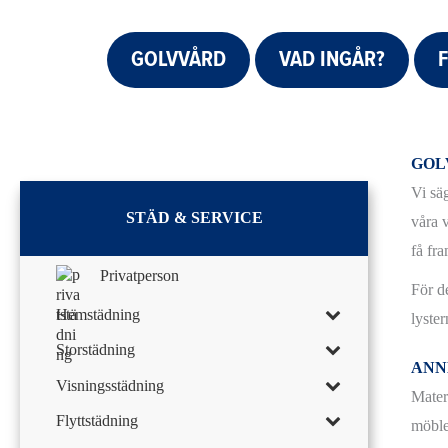
GOLVVÅRD
VAD INGÅR?
GOL
Vi säg
STÄD & SERVICE
våra v
få fr
Privatperson
För d
Hemstädning
lyster
Storstädning
ANN
Visningsstädning
Mater
Flyttstädning
möble