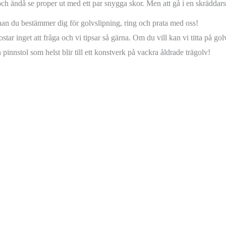
 och ändå se proper ut med ett par snygga skor. Men att gå i en skräddar
nan du bestämmer dig för golvslipning, ring och prata med oss!
star inget att fråga och vi tipsar så gärna. Om du vill kan vi titta på go
 pinnstol som helst blir till ett konstverk på vackra åldrade trägolv!