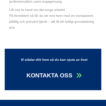
professionalism samt engagemang.
Låt oss ta hand om det tunga arbetet.
På Anneblom så får du ett rent hem med en transparent,
pålitlig och prisvärd tjänst – allt till ett tydligt grovstädning
pris.
Vi städar ditt hem så du kan njuta av livet
KONTAKTA OSS