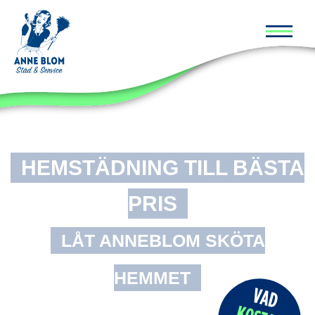
Huvud
HEMSTÄDNING TILL BÄSTA
PRIS
LÅT ANNEBLOM SKÖTA
HEMMET