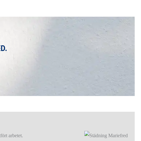
D.
ört arbetet.