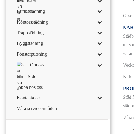
Lokalvård
Butiksstädning
Givet
Kontorsstädning
NÄR
Trappstädning
Städb
Byggstädning
ut, sa
varan
Fönsterputsning
Om oss
Vecko
Mina Sidor
Ni hit
Jobba hos oss
PRO
Städ 
Kontakta oss
städpe
Våra serviceområden
Våra s