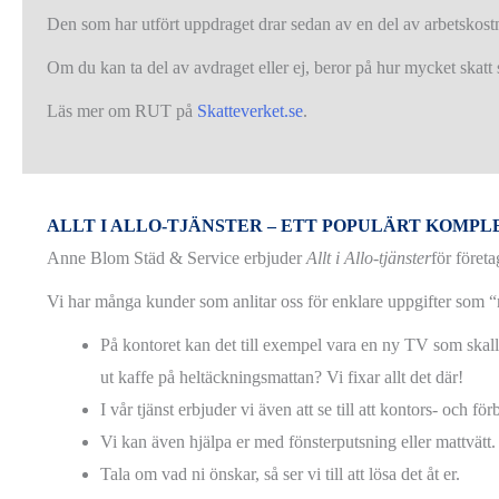
Den som har utfört uppdraget drar sedan av en del av arbetskostn
Om du kan ta del av avdraget eller ej, beror på hur mycket skatt 
Läs mer om RUT på
Skatteverket.se
.
ALLT I ALLO-TJÄNSTER – ETT POPULÄRT KOMP
Anne Blom Städ & Service erbjuder
Allt i Allo-tjänster
för företa
Vi har många kunder som anlitar oss för enklare uppgifter som “
På kontoret kan det till exempel vara en ny TV som skall 
ut kaffe på heltäckningsmattan? Vi fixar allt det där!
I vår tjänst erbjuder vi även att se till att kontors- och f
Vi kan även hjälpa er med fönsterputsning eller mattvätt.
Tala om vad ni önskar, så ser vi till att lösa det åt er.