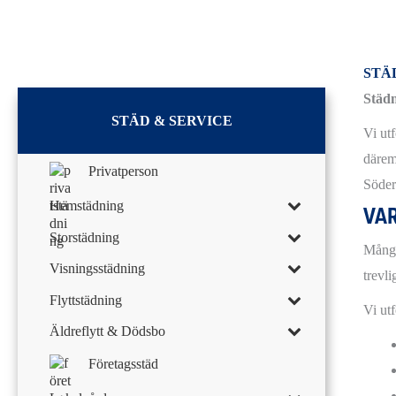
STÄ
Städ
STÄD & SERVICE
Vi utf
därem
Privatperson
Söder
Hemstädning
VAR
Storstädning
Många
Visningsstädning
trevl
Flyttstädning
Vi ut
Äldreflytt & Dödsbo
Företagsstäd