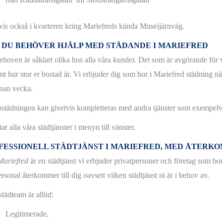
vis också i kvarteren kring Mariefreds kända Museijärnväg.
 DU BEHÖVER HJÄLP MED STÄDANDE I MARIEFRED
ehoven är såklart olika hos alla våra kunder. Det som är avgörande för v
mt hur stor er bostad är. Vi erbjuder dig som bor i Mariefred städning nä
nan vecka.
städningen kan givetvis kompletteras med andra tjänster som exempelvis
tar alla våra städtjänster i menyn till vänster.
FESSIONELL STÄDTJÄNST I MARIEFRED, MED ÅTER
Mariefred
är en städtjänst vi erbjuder privatpersoner och företag som bor 
rsonal återkommer till dig oavsett vilken städtjänst ni är i behov av.
tädteam är alltid:
Legitimerade,