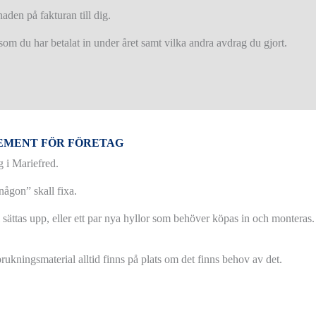
aden på fakturan till dig.
som du har betalat in under året samt vilka andra avdrag du gjort.
LEMENT FÖR FÖRETAG
g i Mariefred.
någon” skall fixa.
sättas upp, eller ett par nya hyllor som behöver köpas in och monteras. 
örbrukningsmaterial alltid finns på plats om det finns behov av det.