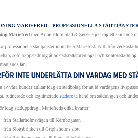
DNING MARIEFRED – PROFESSIONELLA STÄDTJÄNSTE
ning Mariefred
med Anne Blom Städ & Service ger dig ett skinande och 
ör professionella städtjänster inom hela Mariefred. Allt ifrån veckostädn
ellan, som trappstädning åt bostadsrättsföreningar och kontorsstädning åt
manlands län.
FÖR INTE UNDERLÄTTA DIN VARDAG MED ST
 av våra kunder anlitar idag ett städbolag för att få vardagens livspusse
iga, rutinerade och legitimerade
städare
ta hand om städningen och underl
för idag städuppdrag i Mariefreds olika kvarter:
från Stallarholmsvägen till Kärnbogatan
från Slottsbrinken till Griphsholms slott
från Ruddammsgatan till Slottsträdgårdsgatan