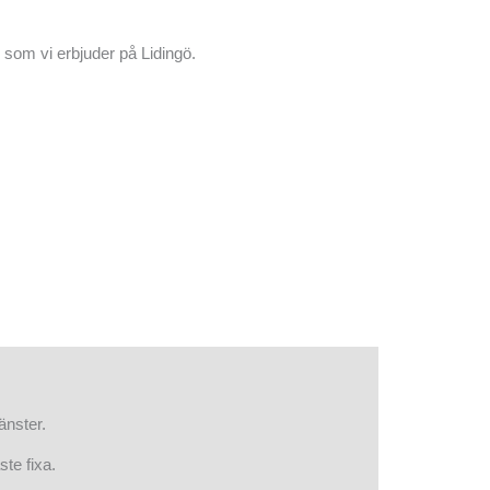
 som vi erbjuder på Lidingö.
änster.
te fixa.