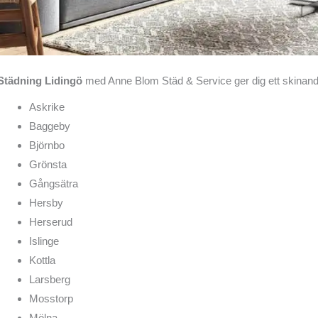
Städning Lidingö
med Anne Blom Städ & Service ger dig ett skinande 
Askrike
Baggeby
Björnbo
Grönsta
Gångsätra
Hersby
Herserud
Islinge
Kottla
Larsberg
Mosstorp
Mölna