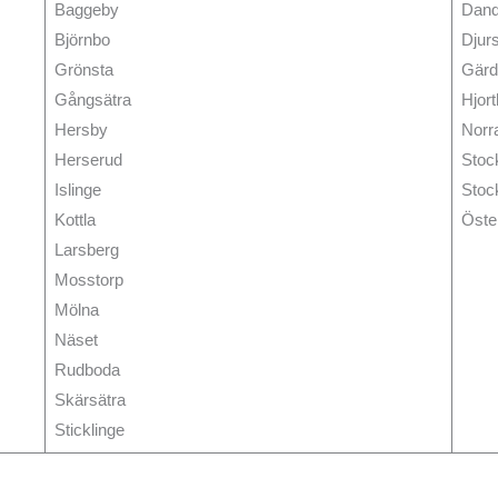
Baggeby
Dand
Björnbo
Djur
Grönsta
Gärd
Gångsätra
Hjor
Hersby
Norr
Herserud
Stoc
Islinge
Stoc
Kottla
Öste
Larsberg
Mosstorp
Mölna
Näset
Rudboda
Skärsätra
Sticklinge