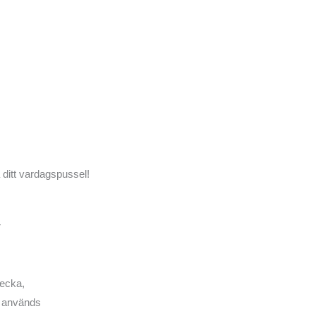
 ditt vardagspussel!
r
vecka,
n används