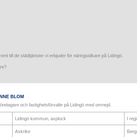
ment till de städtjänster vi erbjuder för näringsidkare på Lidingö.
are?
ANNE BLOM
, företagare och fastighetsförvalte på Lidingö med omnejd.
Lidingö kommun, axplock
I re
Askrike
Berg