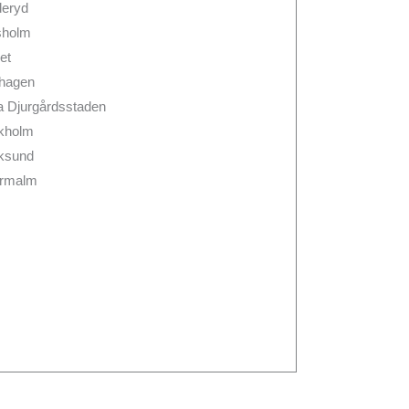
eryd
sholm
et
thagen
a Djurgårdsstaden
kholm
ksund
rmalm