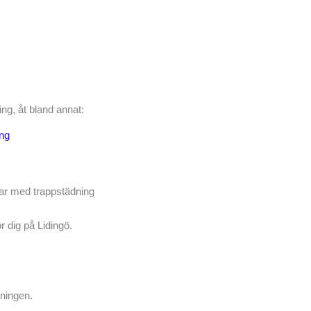
ng, åt bland annat:
ing
ngar med trappstädning
r dig på Lidingö.
dningen.