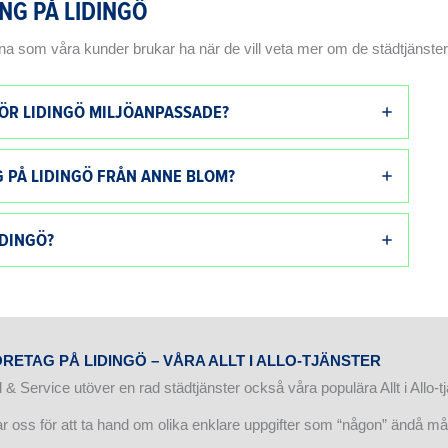
NG PÅ LIDINGÖ
rna som våra kunder brukar ha när de vill veta mer om de städtjänster
FÖR LIDINGÖ MILJÖANPASSADE?
 PÅ LIDINGÖ FRÅN ANNE BLOM?
IDINGÖ?
ETAG PÅ LIDINGÖ – VÅRA ALLT I ALLO-TJÄNSTER
 Service utöver en rad städtjänster också våra populära Allt i Allo-tj
r oss för att ta hand om olika enklare uppgifter som “någon” ändå mås