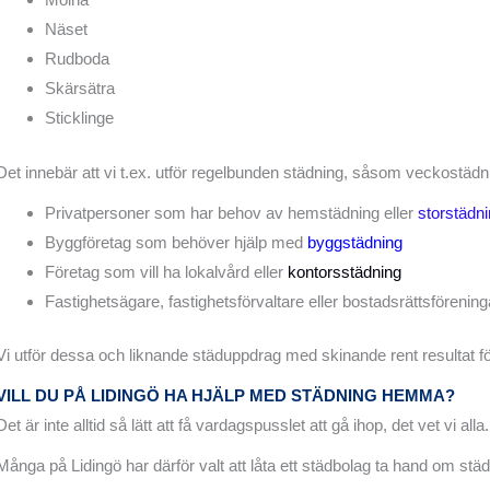
Näset
Rudboda
Skärsätra
Sticklinge
Det innebär att vi t.ex. utför regelbunden städning, såsom veckostädni
Privatpersoner som har behov av hemstädning eller
storstädn
Byggföretag som behöver hjälp med
byggstädning
Företag som vill ha lokalvård eller
kontorsstädning
Fastighetsägare, fastighetsförvaltare eller bostadsrättsföreni
Vi utför dessa och liknande städuppdrag med skinande rent resultat fö
VILL DU PÅ LIDINGÖ HA HJÄLP MED STÄDNING HEMMA?
Det är inte alltid så lätt att få vardagspusslet att gå ihop, det vet vi alla.
Många på Lidingö har därför valt att låta ett städbolag ta hand om stä