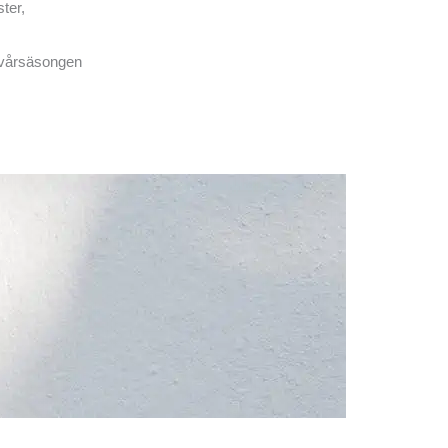
ter,
r vårsäsongen