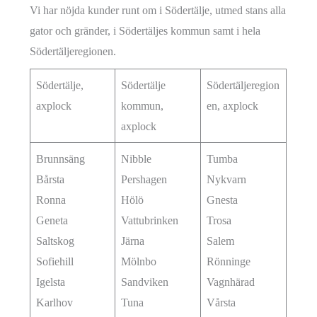
Vi har nöjda kunder runt om i Södertälje, utmed stans alla
gator och gränder, i Södertäljes kommun samt i hela
Södertäljeregionen.
Södertälje,
Södertälje
Södertäljeregion
axplock
kommun,
en, axplock
axplock
Brunnsäng
Nibble
Tumba
Bårsta
Pershagen
Nykvarn
Ronna
Hölö
Gnesta
Geneta
Vattubrinken
Trosa
Saltskog
Järna
Salem
Sofiehill
Mölnbo
Rönninge
Igelsta
Sandviken
Vagnhärad
Karlhov
Tuna
Vårsta