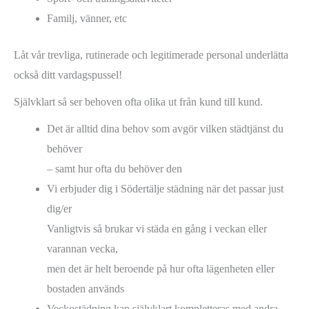
Familj, vänner, etc
Låt vår trevliga, rutinerade och legitimerade personal underlätta
också ditt vardagspussel!
Självklart så ser behoven ofta olika ut från kund till kund.
Det är alltid dina behov som avgör vilken städtjänst du
behöver
– samt hur ofta du behöver den
Vi erbjuder dig i Södertälje städning när det passar just
dig/er
Vanligtvis så brukar vi städa en gång i veckan eller
varannan vecka,
men det är helt beroende på hur ofta lägenheten eller
bostaden används
Veckostädning kan självklart kompletteras med andra