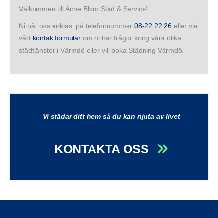
Välkommen till Anne Blom Städ & Service!
Ni når oss enklast på telefonnummer
08-22 22 26
eller via
vårt
kontaktformulär
om ni har frågor kring våra olika
städtjänster i Värmdö eller vill boka Städning Värmdö.
Vi städar ditt hem så du kan njuta av livet
KONTAKTA OSS