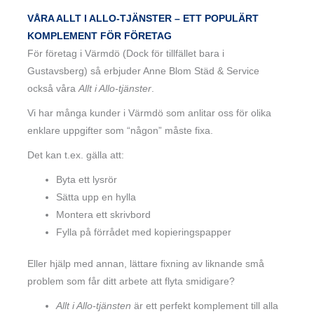
VÅRA ALLT I ALLO-TJÄNSTER – ETT POPULÄRT
KOMPLEMENT FÖR FÖRETAG
För företag i Värmdö (Dock för tillfället bara i
Gustavsberg) så erbjuder Anne Blom Städ & Service
också våra
Allt i Allo-tjänster
.
Vi har många kunder i Värmdö som anlitar oss för olika
enklare uppgifter som “någon” måste fixa.
Det kan t.ex. gälla att:
Byta ett lysrör
Sätta upp en hylla
Montera ett skrivbord
Fylla på förrådet med kopieringspapper
Eller hjälp med annan, lättare fixning av liknande små
problem som får ditt arbete att flyta smidigare?
Allt i Allo-tjänsten
är ett perfekt komplement till alla