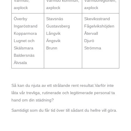
Värmdö,
Värmdö kommun,
Värmdöregionen,
axplock
axplock
axplock
Överby
Stavsnäs
Skeviksstrand
Ingaröstrand
Gustavsberg
Fågelvikshöjden
Kopparmora
Långvik
Återvall
Lugnet och
Ängsvik
Djurö
Skälsmara
Brunn
Strömma
Baldersnäs
Älvsala
Så kan du njuta av ett strålande rent resultat.Varför inte
låta vår trevliga, rutinerade och legitimerade personal ta
hand om din städning?
Samtidigt som du får tid över till sådant du hellre vill göra.