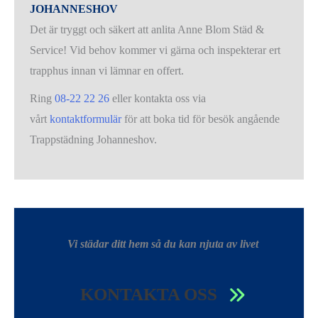
JOHANNESHOV
Det är tryggt och säkert att anlita Anne Blom Städ &
Service! Vid behov kommer vi gärna och inspekterar ert
trapphus innan vi lämnar en offert.
Ring
08-22 22 26
eller kontakta oss via
vårt
kontaktformulär
för att boka tid för besök angående
Trappstädning Johanneshov.
Vi städar ditt hem så du kan njuta av livet
KONTAKTA OSS