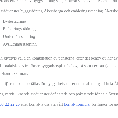
0 års erfarenhet av byggstädning så garanterar vi på Anne Blom att du f
a städtjänster byggstädning Åkersberga och etableringsstädning Åkersbe
Byggstädning
Etableringsstädning
Underhållsstädning
Avslutningsstädning
n givetvis välja en kombination av tjänsterna, efter det behov du har av 
la praktisk service för er byggarbetsplats behov, så som t.ex. att fylla 
rshandukar m.m.
är tjänsten kan beställas för byggarbetsplatser och etableringar i hela 
r givetvis liknande städtjänster definerade och paketerade för hela Sto
08-22 22 26
eller kontakta oss via vårt
kontaktformulär
för frågor röra