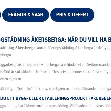
FRÅGOR & SVAR
PRIS & OFFERT
GSTÄDNING ÅKERSBERGA: NÄR DU VILL HA 
städning Åkersberga
samt etableringsstädning Åkersberga är de byggrel
rsberga.
yggarbetsplatser runt om i Åkersberga så erbjuder vi en återkommande eta
r alltid är välstädade och fräscha. Hos privatpersoner sker oftast en byg
ör att flytta in.
tädning utförs också efter t.ex. stambyten och andra liknande dammiga
 DU ETT BYGG- ELLER ETABLERINGSPROJEKT I ÅKERSB
ggstädning har likheter med en storstädning. Skillnaden är att storstädn