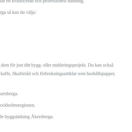
år en kvalificerad och professionell städning.
rga så kan du välja:
dem för just ditt bygg- eller etableringsprojekt. Du kan också
på kaffe, fikaförråd och förbrukningsartiklar som hushållspapper,
Åkersberga.
rstockholmsregionen.
nde byggstädning Åkersberga.