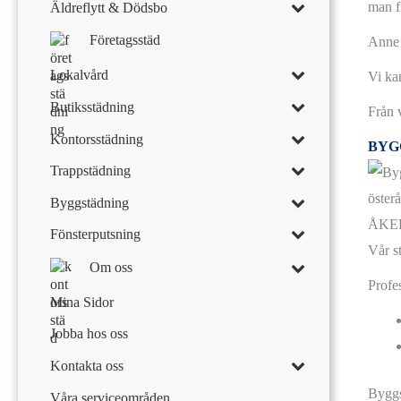
man f
Äldreflytt & Dödsbo
Företagsstäd
Anne 
Lokalvård
Vi ka
Butiksstädning
Från 
Kontorsstädning
BYG
Trappstädning
Byggstädning
Fönsterputsning
Vår s
Om oss
Profe
Mina Sidor
Jobba hos oss
Kontakta oss
Byggs
Våra serviceområden