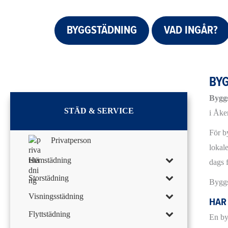
BYGGSTÄDNING
VAD INGÅR?
BYG
Bygg
STÄD & SERVICE
i Åke
För b
Privatperson
lokale
Hemstädning
dags f
Storstädning
Byggs
Visningsstädning
HAR
Flyttstädning
En by