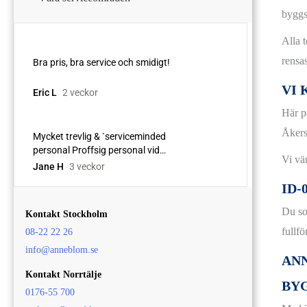
byggs
Alla 
rensas
VI 
Här p
Åkers
Vi vä
ID-
Du so
Kontakt Stockholm
fullf
08-22 22 26
info@anneblom.se
ANN
Kontakt Norrtälje
BY
0176-55 700