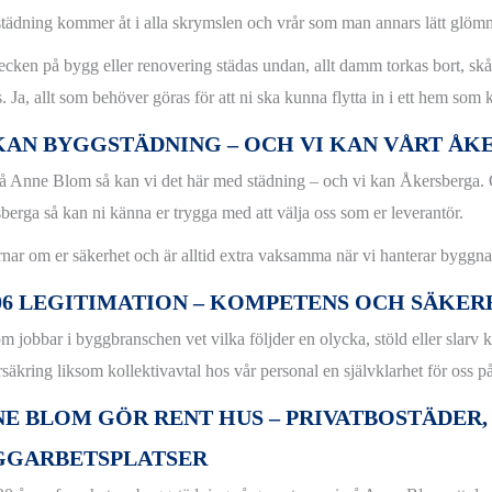
tädning kommer åt i alla skrymslen och vrår som man annars lätt glömm
tecken på bygg eller renovering städas undan, allt damm torkas bort, sk
. Ja, allt som behöver göras för att ni ska kunna flytta in i ett hem som 
KAN BYGGSTÄDNING – OCH VI KAN VÅRT ÅK
å Anne Blom så kan vi det här med städning – och vi kan Åkersberga. Om
berga så kan ni känna er trygga med att välja oss som er leverantör.
rnar om er säkerhet och är alltid extra vaksamma när vi hanterar byggn
06 LEGITIMATION – KOMPETENS OCH SÄKER
m jobbar i byggbranschen vet vilka följder en olycka, stöld eller slarv 
örsäkring liksom kollektivavtal hos vår personal en självklarhet för oss
E BLOM GÖR RENT HUS – PRIVATBOSTÄDER,
GGARBETSPLATSER