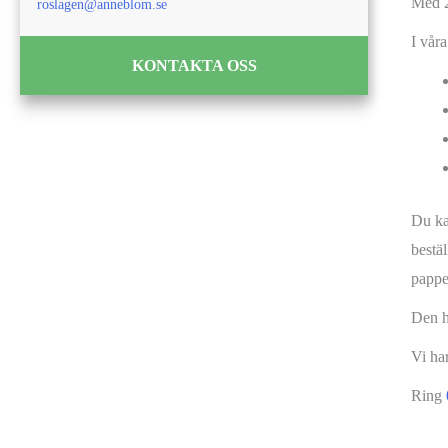
Med 2
roslagen@anneblom.se
I vår
KONTAKTA OSS
Du ka
bestäl
pappe
Den h
Vi ha
Ring