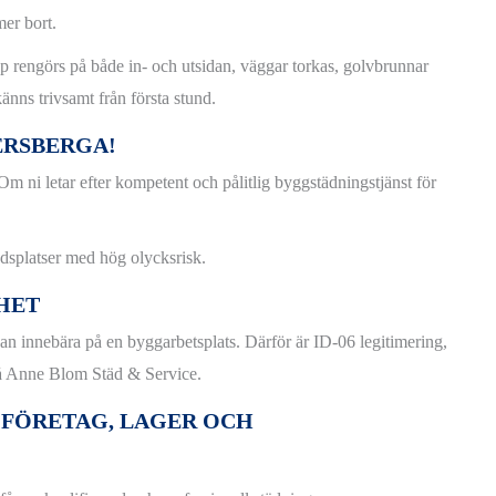
er bort.
åp rengörs på både in- och utsidan, väggar torkas, golvbrunnar
känns trivsamt från första stund.
ERSBERGA!
 ni letar efter kompetent och pålitlig byggstädningstjänst för
adsplatser med hög olycksrisk.
HET
kan innebära på en byggarbetsplats. Därför är ID-06 legitimering,
 på Anne Blom Städ & Service.
 FÖRETAG, LAGER OCH