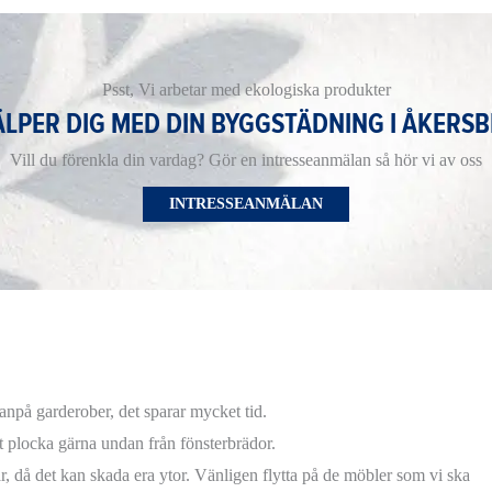
Psst, Vi arbetar med ekologiska produkter
ÄLPER DIG MED DIN BYGGSTÄDNING I ÅKERS
Vill du förenkla din vardag? Gör en intresseanmälan så hör vi av oss
INTRESSEANMÄLAN
npå garderober, det sparar mycket tid.
samt plocka gärna undan från fönsterbrädor.
ar, då det kan skada era ytor. Vänligen flytta på de möbler som vi ska