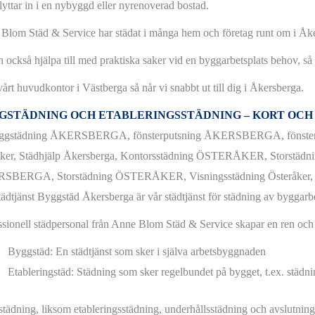
lyttar in i en nybyggd eller nyrenoverad bostad.
Blom Städ & Service har städat i många hem och företag runt om i Åker
n också hjälpa till med praktiska saker vid en byggarbetsplats behov, så 
vårt huvudkontor i Västberga så når vi snabbt ut till dig i Åkersberga.
GSTÄDNING OCH ETABLERINGSSTÄDNING – KORT OC
tädtjänst Byggstäd Åkersberga är vår städtjänst för städning av byggar
ssionell städpersonal från Anne Blom Städ & Service skapar en ren och f
Byggstäd: En städtjänst som sker i själva arbetsbyggnaden
Etableringstäd: Städning som sker regelbundet på bygget, t.ex. städn
tädning, liksom etableringsstädning, underhållsstädning och avslutning