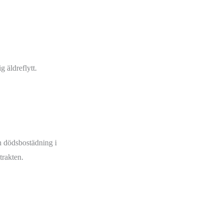
 äldreflytt.
h dödsbostädning i
trakten.