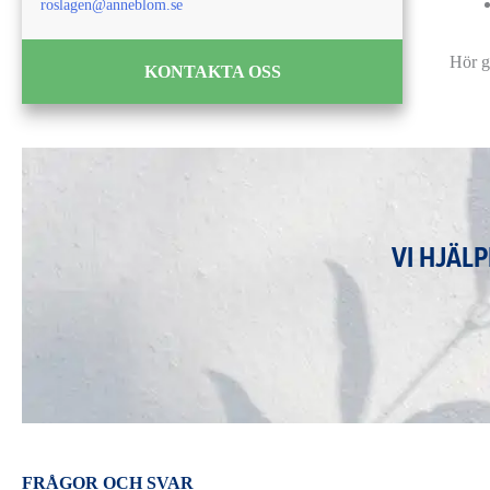
roslagen@anneblom.se
Hör gä
KONTAKTA OSS
VI HJÄL
FRÅGOR OCH SVAR