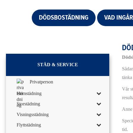
DÖDSBOSTÄDNING
VAD INGÅR
DÖ
Döds
STÄD & SERVICE
Sådan
tänka
Privatperson
Vår s
Hemstädning
resul
Storstädning
Anne B
Visningsstädning
Specie
Flyttstädning
tid.