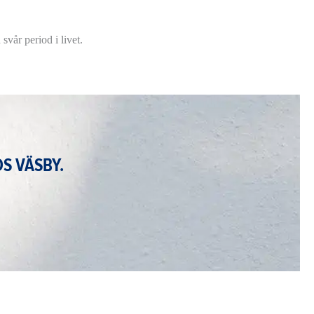
svår period i livet.
S VÄSBY.