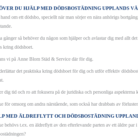
ÖVER DU HJÄLP MED DÖDSBOSTÄDNING UPPLANDS VÄ
a hand om ett dödsbo, speciellt när man sörjer en nära anhörigs bortgång
stande.
 gånger så behöver du någon som hjälper och avlastar dig med allt det
as kring dödsboet.
nns vi på Anne Blom Städ & Service där för dig.
derlättar det praktiska kring dödsboet för dig och utför effektiv dödsbo
at.
er dig tid och ro att fokusera på de juridiska och personliga aspekterna 
e för omsorg om andra närstående, som också har drabbats av förluste
LP MED ÄLDREFLYTT OCH DÖDSBOSTÄDNING UPPLAN
e behövs t.ex. en äldreflytt av den efterlevande parten av ett äldre pa
ostädningen?