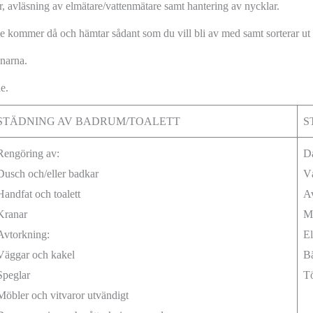
r, avläsning av elmätare/vattenmätare samt hantering av nycklar.
e kommer då och hämtar sådant som du vill bli av med samt sorterar ut d
narna.
e.
STÄDNING AV BADRUM/TOALETT
S
Rengöring av:
D
Dusch och/eller badkar
Vå
Handfat och toalett
Av
Kranar
Mö
Avtorkning:
El
Väggar och kakel
Bä
Speglar
T
Möbler och vitvaror utvändigt