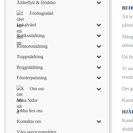
Äldreflytt & Dödsbo
BEH
Företagsstäd
Att t
Lokalvård
påfre
Butiksstädning
Många
utför
Kontorsstädning
Trappstädning
Då fi
Byggstädning
Vi un
result
Fönsterputsning
Om oss
Det g
Mina Sidor
Kansk
Jobba hos oss
HJÄ
Kansk
Kontakta oss
dödsb
Våra serviceområden