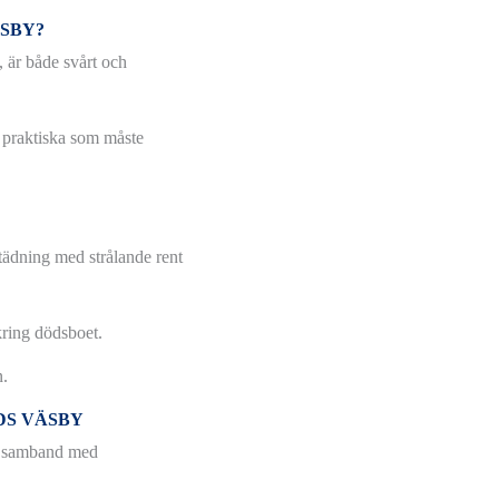
SBY?
, är både svårt och
 praktiska som måste
städning med strålande rent
kring dödsboet.
n.
DS VÄSBY
r i samband med