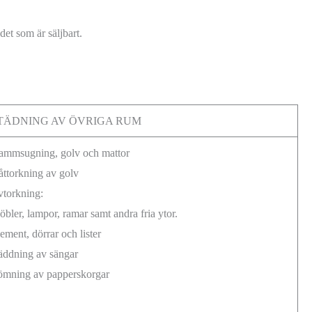
et som är säljbart.
TÄDNING AV ÖVRIGA RUM
ammsugning, golv och mattor
ttorkning av golv
torkning:
bler, lampor, ramar samt andra fria ytor.
ement, dörrar och lister
ddning av sängar
ömning av papperskorgar