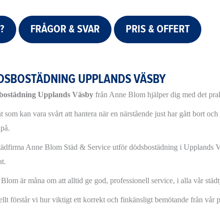
?
FRÅGOR & SVAR
PRIS & OFFERT
DSBOSTÄDNING UPPLANDS VÄSBY
bostädning Upplands Väsby
från Anne Blom hjälper dig med det prak
t som kan vara svårt att hantera när en närstående just har gått bort och
 på.
tädfirma Anne Blom Städ & Service utför dödsbostädning i Upplands
tat.
lom är måna om att alltid ge god, professionell service, i alla vår städt
llt förstår vi hur viktigt ett korrekt och finkänsligt bemötande från vår 