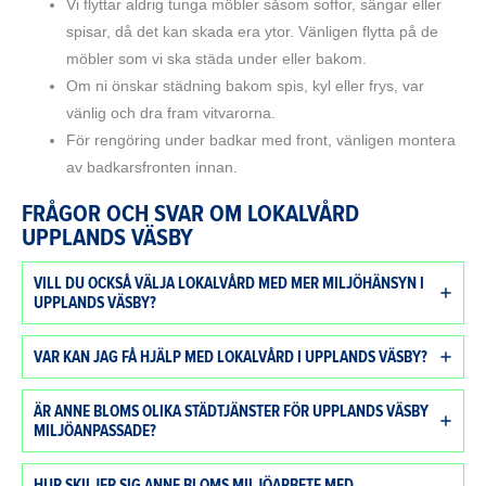
Vi flyttar aldrig tunga möbler såsom soffor, sängar eller
spisar, då det kan skada era ytor. Vänligen flytta på de
möbler som vi ska städa under eller bakom.
Om ni önskar städning bakom spis, kyl eller frys, var
vänlig och dra fram vitvarorna.
För rengöring under badkar med front, vänligen montera
av badkarsfronten innan.
FRÅGOR OCH SVAR OM LOKALVÅRD
UPPLANDS VÄSBY
VILL DU OCKSÅ VÄLJA LOKALVÅRD MED MER MILJÖHÄNSYN I
UPPLANDS VÄSBY?
VAR KAN JAG FÅ HJÄLP MED LOKALVÅRD I UPPLANDS VÄSBY?
ÄR ANNE BLOMS OLIKA STÄDTJÄNSTER FÖR UPPLANDS VÄSBY
MILJÖANPASSADE?
HUR SKILJER SIG ANNE BLOMS MILJÖARBETE MED