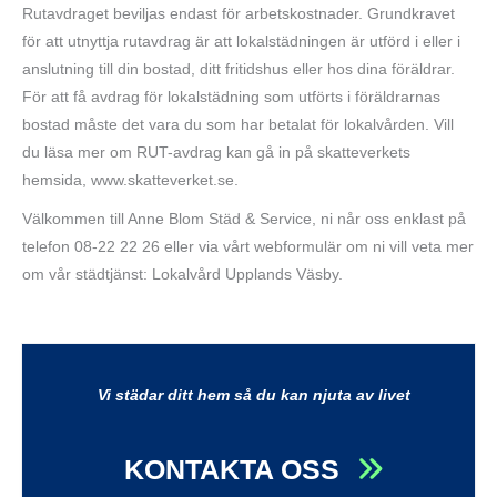
Rutavdraget beviljas endast för arbetskostnader. Grundkravet
för att utnyttja rutavdrag är att lokalstädningen är utförd i eller i
anslutning till din bostad, ditt fritidshus eller hos dina föräldrar.
För att få avdrag för lokalstädning som utförts i föräldrarnas
bostad måste det vara du som har betalat för lokalvården. Vill
du läsa mer om RUT-avdrag kan gå in på skatteverkets
hemsida, www.skatteverket.se.
Välkommen till Anne Blom Städ & Service, ni når oss enklast på
telefon 08-22 22 26 eller via vårt webformulär om ni vill veta mer
om vår städtjänst: Lokalvård Upplands Väsby.
Vi städar ditt hem så du kan njuta av livet
KONTAKTA OSS