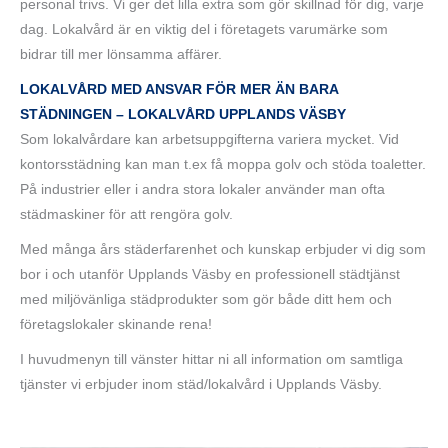
personal trivs. Vi ger det lilla extra som gör skillnad för dig, varje
dag. Lokalvård är en viktig del i företagets varumärke som
bidrar till mer lönsamma affärer.
LOKALVÅRD MED ANSVAR FÖR MER ÄN BARA
STÄDNINGEN – LOKALVÅRD UPPLANDS VÄSBY
Som lokalvårdare kan arbetsuppgifterna variera mycket. Vid
kontorsstädning kan man t.ex få moppa golv och stöda toaletter.
På industrier eller i andra stora lokaler använder man ofta
städmaskiner för att rengöra golv.
Med många års städerfarenhet och kunskap erbjuder vi dig som
bor i och utanför Upplands Väsby en professionell städtjänst
med miljövänliga städprodukter som gör både ditt hem och
företagslokaler skinande rena!
I huvudmenyn till vänster hittar ni all information om samtliga
tjänster vi erbjuder inom städ/lokalvård i Upplands Väsby.