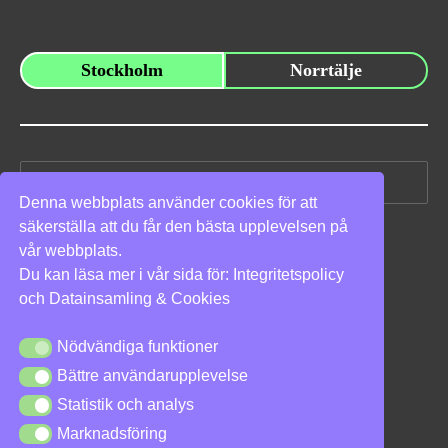
Stockholm
Norrtälje
Sök
efter:
Denna webbplats använder cookies för att
säkerställa att du får den bästa upplevelsen på
Vi stöder
vår webbplats.
Du kan läsa mer i vår sida för:
Integritetspolicy
och
Datainsamling & Cookies
Nödvändiga funktioner
Nödvändiga funktioner
Bättre användarupplevelse
Bättre användarupplevelse
Integritetspolicy
|
Cookies
Statistik och analys
Statistik och analys
Marknadsföring
Marknadsföring