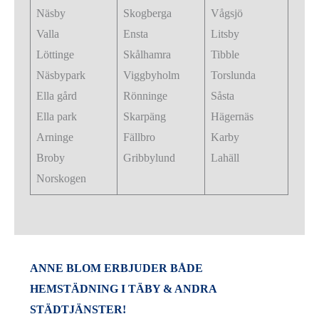
Näsby
Skogberga
Vågsjö
Valla
Ensta
Litsby
Löttinge
Skålhamra
Tibble
Näsbypark
Viggbyholm
Torslunda
Ella gård
Rönninge
Såsta
Ella park
Skarpäng
Hägernäs
Arninge
Fällbro
Karby
Broby
Gribbylund
Lahäll
Norskogen
ANNE BLOM ERBJUDER BÅDE
HEMSTÄDNING I TÄBY & ANDRA
STÄDTJÄNSTER!