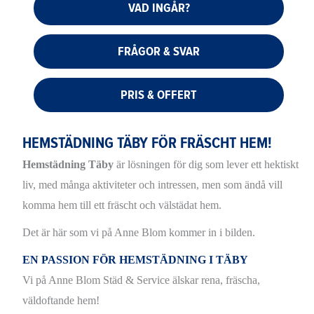
VAD INGÅR?
FRÅGOR & SVAR
PRIS & OFFERT
HEMSTÄDNING TÄBY FÖR FRÄSCHT HEM!
Hemstädning Täby
är lösningen för dig som lever ett hektiskt
liv, med många aktiviteter och intressen, men som ändå vill
komma hem till ett fräscht och välstädat hem.
Det är här som vi på Anne Blom kommer in i bilden.
EN PASSION FÖR HEMSTÄDNING I TÄBY
Vi på Anne Blom Städ & Service älskar rena, fräscha,
väldoftande hem!