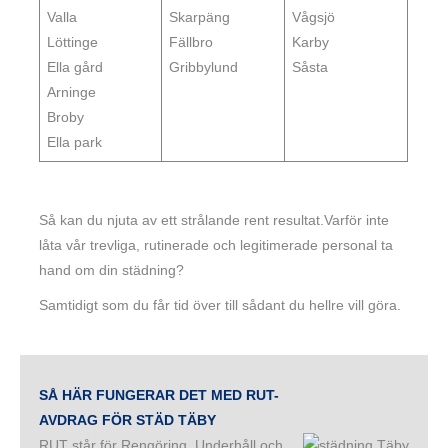
Valla
Skarpäng
Vågsjö
Löttinge
Fällbro
Karby
Ella gård
Gribbylund
Såsta
Arninge
Broby
Ella park
Så kan du njuta av ett strålande rent resultat.Varför inte
låta vår trevliga, rutinerade och legitimerade personal ta
hand om din städning?
Samtidigt som du får tid över till sådant du hellre vill göra.
SÅ HÄR FUNGERAR DET MED RUT-
AVDRAG FÖR STÄD TÄBY
RUT står för Rengöring, Underhåll och