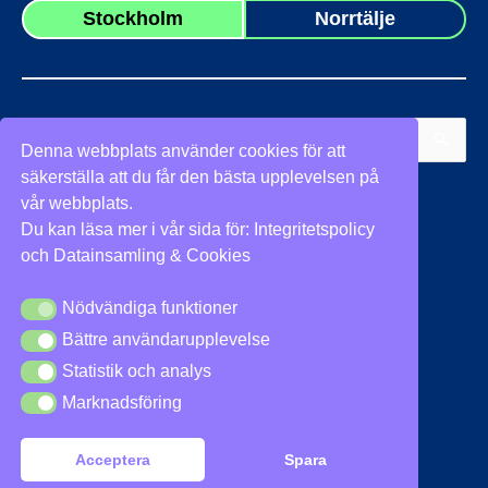
Stockholm
Norrtälje
Sök
Denna webbplats använder cookies för att
efter:
säkerställa att du får den bästa upplevelsen på
Vi stöder
vår webbplats.
Du kan läsa mer i vår sida för:
Integritetspolicy
och
Datainsamling & Cookies
Nödvändiga funktioner
Nödvändiga funktioner
Bättre användarupplevelse
Bättre användarupplevelse
Integritetspolicy
|
Cookies
Statistik och analys
Statistik och analys
Marknadsföring
Marknadsföring
Acceptera
Spara