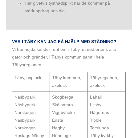
Har givetvis tystnadsplikt när de kommer på
städuppdrag hos dig
VAR I TÄBY KAN JAG FÅ HJÄLP MED STÄDNING?
Vi har nöjda kunder runt om i Täby, utmed ortens alla
gator och gränder, i Täbys kommun samt i hela
Täbysregionen.
Täby, axplock
Täby kommun,
Täbyregionen,
axplock
axplock
Näsbypark
Skogberga
Lahäll
Näsbypark
Skålhamra
Litsby
Norskogen
Viggbyholm
Hägernäs
Näsbypark
Ensta
Tibble
Norskogen
Hagby
Torslunda
Roslags-Näsby
Rönninge
Täby kyrkby