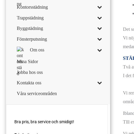
Kontorsstädning
Trappstädning
Byggstädning
Det s
Vi nö
Fönsterputsning
medar
Om oss
STÄ
Mina Sidor
Två a
Jobba hos oss
I det
Kontakta oss
Vi re
Våra serviceområden
områd
Iblan
Tlll 
Vi re