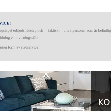
VICE?
agsläget erbjuds företag och – faktiskt – privatpersoner som är befint
ädning eller visningsstäd.
gon form av städservice!