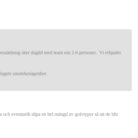
torsstädning sker dagtid med team om 2-6 personer. Vi erbjuder
erlagets smutsbenägenhet.
och eventuellt slipa en hel mängd av golvtyper så att de blir