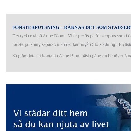
FÖNSTERPUTSNING – RÄKNAS DET SOM STÄDSER
Det tycker vi på Anne Blom. Vi är proffs på fönsterputs som i d
fönsterputsning separat, utan det kan ingå i Storstädning, Flyttst
Så glöm inte att kontakta Anne Blom nästa gång du behöver Nnå