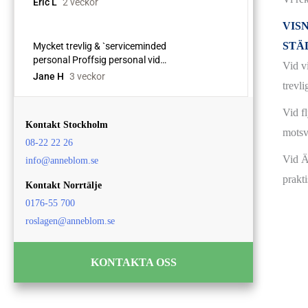
VIS
STÄ
Vid v
trevli
Vid f
Kontakt Stockholm
motsv
08-22 22 26
Vid Ä
info@anneblom.se
prakt
Kontakt Norrtälje
0176-55 700
roslagen@anneblom.se
KONTAKTA OSS