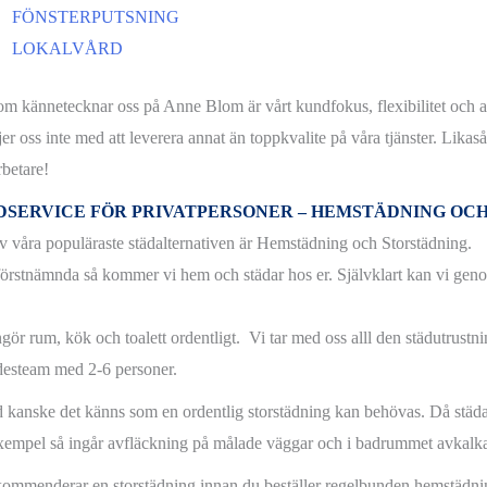
FÖNSTERPUTSNING
LOKALVÅRD
om kännetecknar oss på Anne Blom är vårt kundfokus, flexibilitet och at
jer oss inte med att leverera annat än toppkvalite på våra tjänster. Lik
betare!
DSERVICE FÖR PRIVATPERSONER – HEMSTÄDNING OC
v våra populäraste städalternativen är Hemstädning och Storstädning.
 förstnämnda så kommer vi hem och städar hos er. Självklart kan vi geno
ngör rum, kök och toalett ordentligt. Vi tar med oss alll den städutrust
esteam med 2-6 personer.
d kanske det känns som en ordentlig storstädning kan behövas. Då städa
exempel så ingår avfläckning på målade väggar och i badrummet avkalka
kommenderar en storstädning innan du beställer regelbunden hemstädni