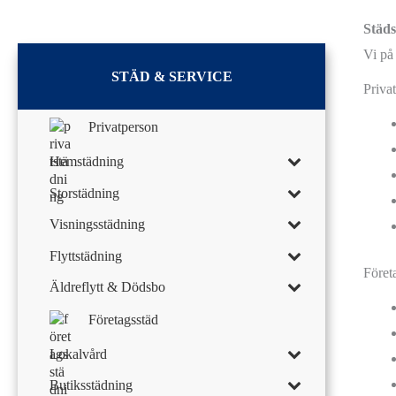
Städs
Vi på
STÄD & SERVICE
Priva
Privatperson
Hemstädning
Storstädning
Visningsstädning
Flyttstädning
Föret
Äldreflytt & Dödsbo
Företagsstäd
Lokalvård
Butiksstädning