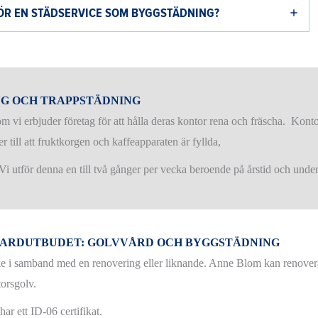
FÖR EN STÄDSERVICE SOM BYGGSTÄDNING?
NG OCH TRAPPSTÄDNING
om vi erbjuder företag för att hålla deras kontor rena och fräscha. Kon
r till att fruktkorgen och kaffeapparaten är fyllda,
. Vi utför denna en till två gånger per vecka beroende på årstid och und
DARDUTBUDET: GOLVVÅRD OCH BYGGSTÄDNING
ke i samband med en renovering eller liknande. Anne Blom kan renovera 
torsgolv.
ar ett ID-06 certifikat.