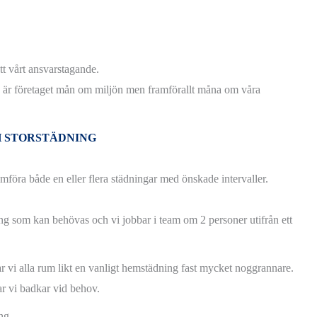
t vårt ansvarstagande.
aså är företaget mån om miljön men framförallt måna om våra
H STORSTÄDNING
mföra både en eller flera städningar med önskade intervaller.
ning som kan behövas och vi jobbar i team om 2 personer utifrån ett
r vi alla rum likt en vanligt hemstädning fast mycket noggrannare.
r vi badkar vid behov.
ng.