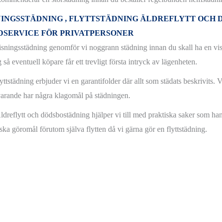
NINGSSTÄDNING , FLYTTSTÄDNING ÄLDREFLYTT OCH 
DSERVICE FÖR PRIVATPERSONER
isningsstädning genomför vi noggrann städning innan du skall ha en visn
g så eventuell köpare får ett trevligt första intryck av lägenheten.
lyttstädning erbjuder vi en garantifolder där allt som städats beskrivits
arande har några klagomål på städningen.
ldreflytt och dödsbostädning hjälper vi till med praktiska saker som han
iska göromål förutom själva flytten då vi gärna gör en flyttstädning.