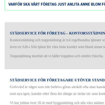
VARFÖR SKA VÅRT FÖRETAG JUST ANLITA ANNE BLOM 
STÄDSERVICE FÖR FÖRETAG – KONTORSSTÄDNI
Kontorsstädning och trappstädning är två regelbundna tjänster s
även en Allt-i Allo tjänst för våra fasta kunder som bland annat se
Trappstädning innebär att vi håller trapphus och entréer fräscha
STÄDSERVICE FÖR FÖRETAGARE UTÖVER STAN
Golvvård är något som inte behövs göras särskilt ofta utan kans
som nya igen, kanske efter flera års slitage av stolar etc som kon
Vi har jobbat över 20 år med byggstädning och alla våra städare h