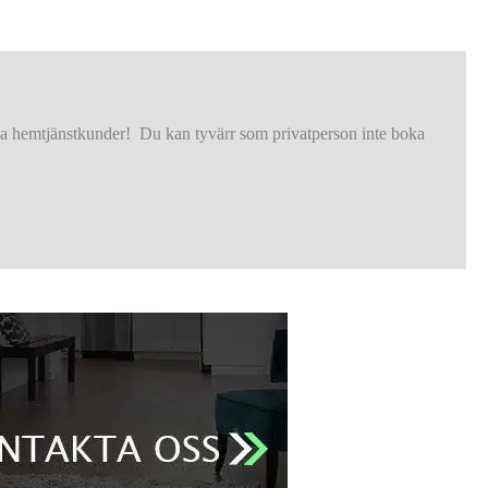
liga hemtjänstkunder! Du kan tyvärr som privatperson inte boka